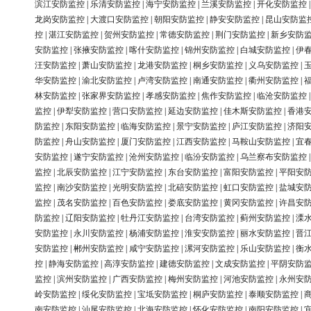
滨江安防监控
|
乐清安防监控
|
海宁安防监控
|
兰溪安防监控
|
开化安防监控
龙岗安防监控
|
大渡口安防监控
|
朝阳安防监控
|
静安安防监控
|
昆山安防监
控
|
湛江安防监控
|
贺州安防监控
|
常德安防监控
|
荆门安防监控
|
新乡安防
安防监控
|
张掖安防监控
|
喀什安防监控
|
锦州安防监控
|
白城安防监控
|
伊
汪安防监控
|
萧山安防监控
|
龙港安防监控
|
桐乡安防监控
|
义乌安防监控
|
华安防监控
|
渝北安防监控
|
卢湾安防监控
|
南通安防监控
|
衢州安防监控
|
林安防监控
|
张家界安防监控
|
孝感安防监控
|
焦作安防监控
|
临沧安防监控
监控
|
伊犁安防监控
|
营口安防监控
|
延边安防监控
|
佳木斯安防监控
|
香港
防监控
|
东阳安防监控
|
临海安防监控
|
景宁安防监控
|
庐江安防监控
|
济阳
防监控
|
舟山安防监控
|
厦门安防监控
|
江西安防监控
|
马鞍山安防监控
|
宜
安防监控
|
遂宁安防监控
|
沧州安防监控
|
临汾安防监控
|
乌兰察布安防监控
监控
|
北辰安防监控
|
江宁安防监控
|
东台安防监控
|
富阳安防监控
|
平阳安
监控
|
南沙安防监控
|
光明安防监控
|
北碚安防监控
|
虹口安防监控
|
盐城安
监控
|
茂名安防监控
|
百色安防监控
|
娄底安防监控
|
黄冈安防监控
|
许昌安
防监控
|
辽阳安防监控
|
牡丹江安防监控
|
台湾安防监控
|
蓟州安防监控
|
溧
安防监控
|
永川安防监控
|
杨浦安防监控
|
淮安安防监控
|
丽水安防监控
|
晋
安防监控
|
郴州安防监控
|
咸宁安防监控
|
漯河安防监控
|
乐山安防监控
|
衡
控
|
静海安防监控
|
高淳安防监控
|
建德安防监控
|
文成安防监控
|
平阴安防
监控
|
滨州安防监控
|
广西安防监控
|
梅州安防监控
|
河池安防监控
|
永州安
岭安防监控
|
绥化安防监控
|
宝坻安防监控
|
桐庐安防监控
|
泰顺安防监控
|
南安防监控
|
汕尾安防监控
|
北海安防监控
|
怀化安防监控
|
南阳安防监控
|