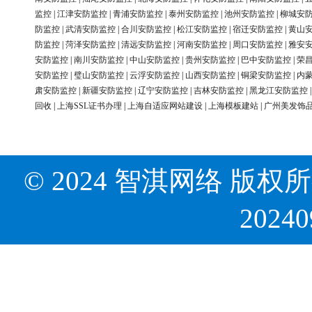
监控
|
江津安防监控
|
青浦安防监控
|
泰州安防监控
|
池州安防监控
|
柳城安
防监控
|
武清安防监控
|
合川安防监控
|
松江安防监控
|
宿迁安防监控
|
黄山
防监控
|
菏泽安防监控
|
清远安防监控
|
河南安防监控
|
周口安防监控
|
雅安
安防监控
|
南川安防监控
|
中山安防监控
|
贵州安防监控
|
巴中安防监控
|
荣
安防监控
|
璧山安防监控
|
云浮安防监控
|
山西安防监控
|
铜梁安防监控
|
内
肃安防监控
|
新疆安防监控
|
辽宁安防监控
|
吉林安防监控
|
黑龙江安防监控
回收
|
上海SSL证书办理
|
上海自适应网站建设
|
上海模板建站
|
广州美发饰
© 2024 智淇网络 版权所有 Al
2024