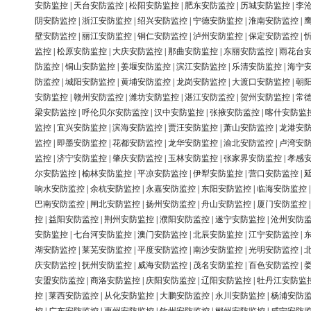
安防监控
|
天台安防监控
|
松阳安防监控
|
肥东安防监控
|
历城安防监控
|
李
阴安防监控
|
浙江安防监控
|
绍兴安防监控
|
宁德安防监控
|
淮南安防监控
|
壁安防监控
|
丽江安防监控
|
铜仁安防监控
|
泸州安防监控
|
保定安防监控
|
监控
|
松原安防监控
|
大庆安防监控
|
那曲安防监控
|
东丽安防监控
|
雨花台
防监控
|
铜山安防监控
|
姜堰安防监控
|
滨江安防监控
|
乐清安防监控
|
海宁
防监控
|
城阳安防监控
|
黄埔安防监控
|
龙岗安防监控
|
大渡口安防监控
|
朝
安防监控
|
赣州安防监控
|
潍坊安防监控
|
湛江安防监控
|
贺州安防监控
|
常
梁安防监控
|
呼伦贝尔安防监控
|
汉中安防监控
|
张掖安防监控
|
喀什安防监
监控
|
宜兴安防监控
|
滨海安防监控
|
贾汪安防监控
|
萧山安防监控
|
龙港安
监控
|
即墨安防监控
|
花都安防监控
|
龙华安防监控
|
渝北安防监控
|
卢湾安
监控
|
济宁安防监控
|
肇庆安防监控
|
玉林安防监控
|
张家界安防监控
|
孝感
尔安防监控
|
榆林安防监控
|
平凉安防监控
|
伊犁安防监控
|
营口安防监控
|
响水安防监控
|
余杭安防监控
|
永嘉安防监控
|
东阳安防监控
|
临海安防监控
巴南安防监控
|
闸北安防监控
|
扬州安防监控
|
舟山安防监控
|
厦门安防监控
控
|
益阳安防监控
|
荆州安防监控
|
濮阳安防监控
|
遂宁安防监控
|
沧州安防
安防监控
|
七台河安防监控
|
澳门安防监控
|
北辰安防监控
|
江宁安防监控
|
湖安防监控
|
莱芜安防监控
|
平度安防监控
|
南沙安防监控
|
光明安防监控
|
庆安防监控
|
抚州安防监控
|
威海安防监控
|
茂名安防监控
|
百色安防监控
|
安盟安防监控
|
商洛安防监控
|
庆阳安防监控
|
辽阳安防监控
|
牡丹江安防监
控
|
莱西安防监控
|
从化安防监控
|
大鹏安防监控
|
永川安防监控
|
杨浦安防