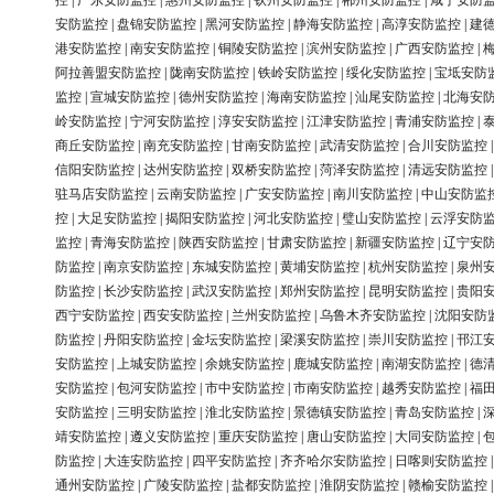
控
|
广东安防监控
|
惠州安防监控
|
钦州安防监控
|
郴州安防监控
|
咸宁安防
安防监控
|
盘锦安防监控
|
黑河安防监控
|
静海安防监控
|
高淳安防监控
|
建
港安防监控
|
南安安防监控
|
铜陵安防监控
|
滨州安防监控
|
广西安防监控
|
阿拉善盟安防监控
|
陇南安防监控
|
铁岭安防监控
|
绥化安防监控
|
宝坻安防
监控
|
宣城安防监控
|
德州安防监控
|
海南安防监控
|
汕尾安防监控
|
北海安
岭安防监控
|
宁河安防监控
|
淳安安防监控
|
江津安防监控
|
青浦安防监控
|
商丘安防监控
|
南充安防监控
|
甘南安防监控
|
武清安防监控
|
合川安防监控
信阳安防监控
|
达州安防监控
|
双桥安防监控
|
菏泽安防监控
|
清远安防监控
驻马店安防监控
|
云南安防监控
|
广安安防监控
|
南川安防监控
|
中山安防监
控
|
大足安防监控
|
揭阳安防监控
|
河北安防监控
|
璧山安防监控
|
云浮安防
监控
|
青海安防监控
|
陕西安防监控
|
甘肃安防监控
|
新疆安防监控
|
辽宁安
防监控
|
南京安防监控
|
东城安防监控
|
黄埔安防监控
|
杭州安防监控
|
泉州
防监控
|
长沙安防监控
|
武汉安防监控
|
郑州安防监控
|
昆明安防监控
|
贵阳
西宁安防监控
|
西安安防监控
|
兰州安防监控
|
乌鲁木齐安防监控
|
沈阳安防
防监控
|
丹阳安防监控
|
金坛安防监控
|
梁溪安防监控
|
崇川安防监控
|
邗江
安防监控
|
上城安防监控
|
余姚安防监控
|
鹿城安防监控
|
南湖安防监控
|
德
安防监控
|
包河安防监控
|
市中安防监控
|
市南安防监控
|
越秀安防监控
|
福
安防监控
|
三明安防监控
|
淮北安防监控
|
景德镇安防监控
|
青岛安防监控
|
靖安防监控
|
遵义安防监控
|
重庆安防监控
|
唐山安防监控
|
大同安防监控
|
防监控
|
大连安防监控
|
四平安防监控
|
齐齐哈尔安防监控
|
日喀则安防监控
通州安防监控
|
广陵安防监控
|
盐都安防监控
|
淮阴安防监控
|
赣榆安防监控