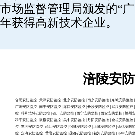
市场监督管理局颁发的“广
年获得高新技术企业。
涪陵安防
合肥安防监控
|
天津安防监控
|
北京安防监控
|
南京安防监控
|
东城安防监控
广州安防监控
|
南宁安防监控
|
海口安防监控
|
长沙安防监控
|
武汉安防监控
控
|
呼和浩特安防监控
|
银川安防监控
|
西宁安防监控
|
西安安防监控
|
兰州
和平安防监控
|
鼓楼安防监控
|
吴中安防监控
|
丹阳安防监控
|
金坛安防监控
控
|
丰县安防监控
|
靖江安防监控
|
宿城安防监控
|
上城安防监控
|
余姚安防
控
|
定海安防监控
|
黄岩安防监控
|
莲都安防监控
|
包河安防监控
|
市中安防