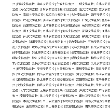
控
|
西城安防监控
|
浦东安防监控
|
宁波安防监控
|
三明安防监控
|
淮北安防
监控
|
黄石安防监控
|
开封安防监控
|
曲靖安防监控
|
遵义安防监控
|
重庆安
防监控
|
嘉峪关安防监控
|
克拉玛依安防监控
|
大连安防监控
|
四平安防监控
防监控
|
武进安防监控
|
滨湖安防监控
|
通州安防监控
|
广陵安防监控
|
盐都
防监控
|
慈溪安防监控
|
龙湾安防监控
|
秀洲安防监控
|
长兴安防监控
|
柯桥
防监控
|
历下安防监控
|
市北安防监控
|
海珠安防监控
|
罗湖安防监控
|
江北
防监控
|
萍乡安防监控
|
淄博安防监控
|
珠海安防监控
|
柳州安防监控
|
湘潭
岛安防监控
|
朔州安防监控
|
乌海安防监控
|
吴忠安防监控
|
宝鸡安防监控
|
南开安防监控
|
建邺安防监控
|
姑苏安防监控
|
句容安防监控
|
新北安防监控
睢宁安防监控
|
兴化安防监控
|
沭阳安防监控
|
拱墅安防监控
|
奉化安防监控
嵊泗安防监控
|
椒江安防监控
|
缙云安防监控
|
瑶海安防监控
|
槐荫安防监控
常州安防监控
|
嘉兴安防监控
|
龙岩安防监控
|
阜阳安防监控
|
九江安防监控
控
|
昭通安防监控
|
安顺安防监控
|
自贡安防监控
|
邯郸安防监控
|
阳泉安防
控
|
通化安防监控
|
鹤岗安防监控
|
林芝安防监控
|
河东安防监控
|
秦淮安防
控
|
灌云安防监控
|
云龙安防监控
|
海陵安防监控
|
泗阳安防监控
|
江干安防
控
|
龙游安防监控
|
仙居安防监控
|
遂昌安防监控
|
庐阳安防监控
|
天桥安防
监控
|
长宁安防监控
|
无锡安防监控
|
湖州安防监控
|
漳州安防监控
|
蚌埠安
监控
|
安阳安防监控
|
保山安防监控
|
毕节安防监控
|
攀枝花安防监控
|
邢台
防监控
|
本溪安防监控
|
白山安防监控
|
双鸭山安防监控
|
山南安防监控
|
红
安防监控
|
东海安防监控
|
泉山安防监控
|
高港安防监控
|
泗洪安防监控
|
西