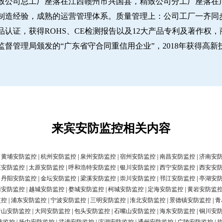
致公司总工厂座落在江西赣州市兴国县，精致公司分工厂座落在广
经验，成熟的运营管理体系。质量管理上：公司工厂一齐同步推行IS
认证，获得ROHS、CE检测报告以及12大产品专利及著作权，
圳市市场监督管理局颁发的“广东省守合同重信用企业”，2018年获得高
来宾安防监控相关内容
|
黄埔安防监控
|
杭州安防监控
|
泉州安防监控
|
宿州安防监控
|
南昌安防监控
|
济南安
庄安防监控
|
太原安防监控
|
呼和浩特安防监控
|
银川安防监控
|
西宁安防监控
|
西安安
|
丹阳安防监控
|
金坛安防监控
|
梁溪安防监控
|
崇川安防监控
|
邗江安防监控
|
亭湖安
清安防监控
|
越城安防监控
|
婺城安防监控
|
柯城安防监控
|
定海安防监控
|
黄岩安防监
监控
|
浦东安防监控
|
宁波安防监控
|
三明安防监控
|
淮北安防监控
|
景德镇安防监控
|
青
唐山安防监控
|
大同安防监控
|
包头安防监控
|
石嘴山安防监控
|
海东安防监控
|
铜川安