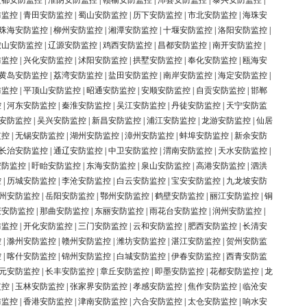
盐都安防监控
|
淮阴安防监控
|
赣榆安防监控
|
沛县安防监控
|
泰兴安防监控
|
防监控
|
青田安防监控
|
蜀山安防监控
|
历下安防监控
|
市北安防监控
|
海珠安
珠海安防监控
|
柳州安防监控
|
湘潭安防监控
|
十堰安防监控
|
洛阳安防监控
|
鞍山安防监控
|
辽源安防监控
|
鸡西安防监控
|
昌都安防监控
|
南开安防监控
|
防监控
|
兴化安防监控
|
沭阳安防监控
|
拱墅安防监控
|
奉化安防监控
|
瓯海安
黄岛安防监控
|
荔湾安防监控
|
盐田安防监控
|
南岸安防监控
|
海定安防监控
|
防监控
|
平顶山安防监控
|
昭通安防监控
|
安顺安防监控
|
自贡安防监控
|
邯郸
控
|
河东安防监控
|
秦淮安防监控
|
吴江安防监控
|
丹徒安防监控
|
天宁安防监
安防监控
|
吴兴安防监控
|
新昌安防监控
|
浦江安防监控
|
龙游安防监控
|
仙居
监控
|
无锡安防监控
|
湖州安防监控
|
漳州安防监控
|
蚌埠安防监控
|
新余安防
长治安防监控
|
通辽安防监控
|
中卫安防监控
|
渭南安防监控
|
天水安防监控
|
安防监控
|
盱眙安防监控
|
东海安防监控
|
泉山安防监控
|
高港安防监控
|
泗洪
控
|
历城安防监控
|
李沧安防监控
|
白云安防监控
|
宝安安防监控
|
九龙坡安防
州安防监控
|
岳阳安防监控
|
鄂州安防监控
|
鹤壁安防监控
|
丽江安防监控
|
铜
庆安防监控
|
那曲安防监控
|
东丽安防监控
|
雨花台安防监控
|
润州安防监控
|
防监控
|
开化安防监控
|
三门安防监控
|
云和安防监控
|
肥西安防监控
|
长清安
控
|
滁州安防监控
|
赣州安防监控
|
潍坊安防监控
|
湛江安防监控
|
贺州安防监
控
|
喀什安防监控
|
锦州安防监控
|
白城安防监控
|
伊春安防监控
|
西青安防监
元安防监控
|
长丰安防监控
|
章丘安防监控
|
即墨安防监控
|
花都安防监控
|
龙
监控
|
玉林安防监控
|
张家界安防监控
|
孝感安防监控
|
焦作安防监控
|
临沧安
防监控
|
香港安防监控
|
津南安防监控
|
六合安防监控
|
太仓安防监控
|
响水安