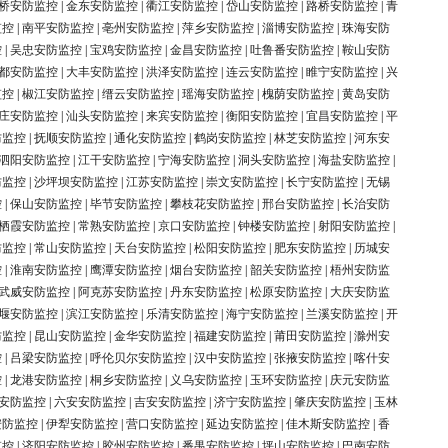
桥安防监控
|
金东安防监控
|
衢江安防监控
|
岱山安防监控
|
路桥安防监控
|
青
监控
|
南平安防监控
|
亳州安防监控
|
萍乡安防监控
|
淄博安防监控
|
珠海安防
控
|
吴忠安防监控
|
宝鸡安防监控
|
金昌安防监控
|
吐鲁番安防监控
|
鞍山安防
都安防监控
|
大丰安防监控
|
洪泽安防监控
|
连云安防监控
|
睢宁安防监控
|
兴
监控
|
椒江安防监控
|
缙云安防监控
|
瑶海安防监控
|
槐荫安防监控
|
黄岛安防
庄安防监控
|
汕头安防监控
|
来宾安防监控
|
衡阳安防监控
|
宜昌安防监控
|
平
防监控
|
抚顺安防监控
|
通化安防监控
|
鹤岗安防监控
|
林芝安防监控
|
河东安
泗阳安防监控
|
江干安防监控
|
宁海安防监控
|
洞头安防监控
|
海盐安防监控
|
防监控
|
沙坪坝安防监控
|
江苏安防监控
|
崇文安防监控
|
长宁安防监控
|
无锡
控
|
保山安防监控
|
毕节安防监控
|
攀枝花安防监控
|
邢台安防监控
|
长治安防
栖霞安防监控
|
常熟安防监控
|
京口安防监控
|
钟楼安防监控
|
射阳安防监控
|
防监控
|
常山安防监控
|
天台安防监控
|
松阳安防监控
|
肥东安防监控
|
历城安
控
|
淮南安防监控
|
鹰潭安防监控
|
烟台安防监控
|
韶关安防监控
|
梧州安防监
武威安防监控
|
阿克苏安防监控
|
丹东安防监控
|
松原安防监控
|
大庆安防监
堰安防监控
|
滨江安防监控
|
乐清安防监控
|
海宁安防监控
|
兰溪安防监控
|
开
防监控
|
昆山安防监控
|
金华安防监控
|
福建安防监控
|
莆田安防监控
|
滁州安
控
|
吕梁安防监控
|
呼伦贝尔安防监控
|
汉中安防监控
|
张掖安防监控
|
喀什安
控
|
龙港安防监控
|
桐乡安防监控
|
义乌安防监控
|
玉环安防监控
|
庆元安防监
安防监控
|
六安安防监控
|
吉安安防监控
|
济宁安防监控
|
肇庆安防监控
|
玉林
安防监控
|
伊犁安防监控
|
营口安防监控
|
延边安防监控
|
佳木斯安防监控
|
香
监控
|
济阳安防监控
|
胶州安防监控
|
番禺安防监控
|
坪山安防监控
|
巴南安防