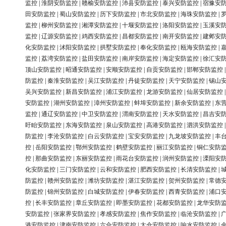
监控
|
淮阴安防监控
|
赣榆安防监控
|
沛县安防监控
|
泰兴安防监控
|
宿豫安
田安防监控
|
蜀山安防监控
|
历下安防监控
|
市北安防监控
|
海珠安防监控
|
监控
|
柳州安防监控
|
湘潭安防监控
|
十堰安防监控
|
洛阳安防监控
|
玉溪安
监控
|
辽源安防监控
|
鸡西安防监控
|
昌都安防监控
|
南开安防监控
|
建邺安
化安防监控
|
沭阳安防监控
|
拱墅安防监控
|
奉化安防监控
|
瓯海安防监控
|
监控
|
荔湾安防监控
|
盐田安防监控
|
南岸安防监控
|
海定安防监控
|
徐汇安
顶山安防监控
|
昭通安防监控
|
安顺安防监控
|
自贡安防监控
|
邯郸安防监控
防监控
|
秦淮安防监控
|
吴江安防监控
|
丹徒安防监控
|
天宁安防监控
|
锡山
吴兴安防监控
|
新昌安防监控
|
浦江安防监控
|
龙游安防监控
|
仙居安防监控
安防监控
|
湖州安防监控
|
漳州安防监控
|
蚌埠安防监控
|
新余安防监控
|
东
监控
|
通辽安防监控
|
中卫安防监控
|
渭南安防监控
|
天水安防监控
|
昌吉安
盱眙安防监控
|
东海安防监控
|
泉山安防监控
|
高港安防监控
|
泗洪安防监控
防监控
|
李沧安防监控
|
白云安防监控
|
宝安安防监控
|
九龙坡安防监控
|
丰
控
|
岳阳安防监控
|
鄂州安防监控
|
鹤壁安防监控
|
丽江安防监控
|
铜仁安防
控
|
那曲安防监控
|
东丽安防监控
|
雨花台安防监控
|
润州安防监控
|
溧阳安
化安防监控
|
三门安防监控
|
云和安防监控
|
肥西安防监控
|
长清安防监控
|
防监控
|
赣州安防监控
|
潍坊安防监控
|
湛江安防监控
|
贺州安防监控
|
常德
防监控
|
锦州安防监控
|
白城安防监控
|
伊春安防监控
|
西青安防监控
|
浦口
控
|
长丰安防监控
|
章丘安防监控
|
即墨安防监控
|
花都安防监控
|
龙华安防
安防监控
|
张家界安防监控
|
孝感安防监控
|
焦作安防监控
|
临沧安防监控
|
港安防监控
|
津南安防监控
|
六合安防监控
|
太仓安防监控
|
响水安防监控
|