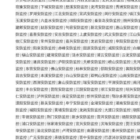
齐齐哈尔安防监控
|
日喀则安防监控
|
河西安防监控
|
玄武安防监控
|
相城安
宿豫安防监控
|
下城安防监控
|
慈溪安防监控
|
龙湾安防监控
|
秀洲安防监控
防监控
|
罗湖安防监控
|
江北安防监控
|
宣武安防监控
|
闵行安防监控
|
镇江
玉溪安防监控
|
六盘水安防监控
|
绵阳安防监控
|
秦皇岛安防监控
|
朔州安防
建邺安防监控
|
姑苏安防监控
|
句容安防监控
|
新北安防监控
|
惠山安防监控
防监控
|
嘉善安防监控
|
安吉安防监控
|
上虞安防监控
|
武义安防监控
|
江山
徐汇安防监控
|
常州安防监控
|
嘉兴安防监控
|
龙岩安防监控
|
阜阳安防监控
安防监控
|
阳泉安防监控
|
赤峰安防监控
|
固原安防监控
|
咸阳安防监控
|
白
控
|
锡山安防监控
|
建湖安防监控
|
涟水安防监控
|
灌云安防监控
|
云龙安防
安防监控
|
遂昌安防监控
|
庐阳安防监控
|
天桥安防监控
|
崂山安防监控
|
天
监控
|
东营安防监控
|
佛山安防监控
|
桂林安防监控
|
邵阳安防监控
|
襄阳安
昌吉安防监控
|
本溪安防监控
|
白山安防监控
|
双鸭山安防监控
|
山南安防监
安防监控
|
西湖安防监控
|
象山安防监控
|
瑞安安防监控
|
平湖安防监控
|
南
监控
|
丰台安防监控
|
普陀安防监控
|
江阴安防监控
|
浙江安防监控
|
绍兴安
仁安防监控
|
泸州安防监控
|
保定安防监控
|
忻州安防监控
|
鄂尔多斯安防监
溧阳安防监控
|
新吴安防监控
|
阜宁安防监控
|
金湖安防监控
|
灌南安防监控
防监控
|
城阳安防监控
|
黄埔安防监控
|
龙岗安防监控
|
大渡口安防监控
|
朝
控
|
常德安防监控
|
荆门安防监控
|
新乡安防监控
|
普洱安防监控
|
德阳安防
控
|
浦口安防监控
|
张家港安防监控
|
宜兴安防监控
|
滨海安防监控
|
贾汪安
华安防监控
|
渝北安防监控
|
卢湾安防监控
|
南通安防监控
|
衢州安防监控
|
防监控
|
广元安防监控
|
承德安防监控
|
晋中安防监控
|
巴彦淖尔安防监控
|