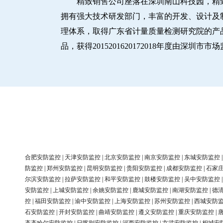
精致销售公司座落在深圳南山科技园，精
拥有强大技术研发部门，丰富的开发、设计及制造
理体系，取得广东省计量质量检测研究院的产品
品，获得2015201620172018年度由深
合肥安防监控
|
天津安防监控
|
北京安防监控
|
南京安防监控
|
东城安防监控
防监控
|
郑州安防监控
|
昆明安防监控
|
贵阳安防监控
|
成都安防监控
|
石家
尔滨安防监控
|
拉萨安防监控
|
和平安防监控
|
鼓楼安防监控
|
吴中安防监控
安防监控
|
上城安防监控
|
余姚安防监控
|
鹿城安防监控
|
南湖安防监控
|
德
控
|
福田安防监控
|
渝中安防监控
|
上海安防监控
|
苏州安防监控
|
西城安防
石安防监控
|
开封安防监控
|
曲靖安防监控
|
遵义安防监控
|
重庆安防监控
|