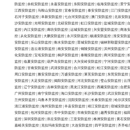
防监控
|
余杭安防监控
|
永嘉安防监控
|
东阳安防监控
|
临海安防监控
|
景宁
江西安防监控
|
马鞍山安防监控
|
宜春安防监控
|
泰安安防监控
|
江门安防监
石河子安防监控
|
阜新安防监控
|
七台河安防监控
|
澳门安防监控
|
北辰安防
沙安防监控
|
光明安防监控
|
北碚安防监控
|
虹口安防监控
|
盐城安防监控
|
监控
|
内江安防监控
|
廊坊安防监控
|
运城安防监控
|
兴安盟安防监控
|
商洛
控
|
从化安防监控
|
大鹏安防监控
|
永川安防监控
|
杨浦安防监控
|
淮安安防
安防监控
|
乐山安防监控
|
衡水安防监控
|
晋城安防监控
|
锡林郭勒盟安防监
安防监控
|
连云港安防监控
|
南安安防监控
|
铜陵安防监控
|
滨州安防监控
|
化安防监控
|
宝坻安防监控
|
桐庐安防监控
|
泰顺安防监控
|
商河安防监控
|
监控
|
临夏安防监控
|
葫芦岛安防监控
|
大兴安岭安防监控
|
宁河安防监控
|
防监控
|
甘南安防监控
|
武清安防监控
|
合川安防监控
|
松江安防监控
|
宿迁
周口安防监控
|
雅安安防监控
|
万盛安防监控
|
莱芜安防监控
|
东莞安防监控
安防监控
|
大足安防监控
|
揭阳安防监控
|
河北安防监控
|
璧山安防监控
|
云
监控
|
辽宁安防监控
|
吉林安防监控
|
黑龙江安防监控
|
西藏安防监控
|
合肥
广州安防监控
|
南宁安防监控
|
海口安防监控
|
长沙安防监控
|
武汉安防监控
兰州安防监控
|
乌鲁木齐安防监控
|
沈阳安防监控
|
长春安防监控
|
哈尔滨安
清江浦安防监控
|
海州安防监控
|
丰县安防监控
|
靖江安防监控
|
宿城安防监
安防监控
|
包河安防监控
|
市中安防监控
|
市南安防监控
|
越秀安防监控
|
福
监控
|
深圳安防监控
|
崇左安防监控
|
三亚安防监控
|
株洲安防监控
|
黄石安
嘉峪关安防监控
|
克拉玛依安防监控
|
大连安防监控
|
四平安防监控
|
齐齐哈