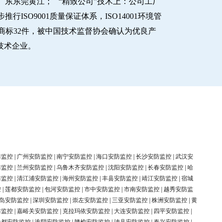
东东莞黄江； “精致公司”技术上：公司工厂
O9001质量保证体系，ISO14001环境管
商标32件，被中国技术监督协会确认为优良产
新技术企业。
防监控
|
广州安防监控
|
南宁安防监控
|
海口安防监控
|
长沙安防监控
|
武汉安
防监控
|
兰州安防监控
|
乌鲁木齐安防监控
|
沈阳安防监控
|
长春安防监控
|
哈
防监控
|
清江浦安防监控
|
海州安防监控
|
丰县安防监控
|
靖江安防监控
|
宿城
控
|
莲都安防监控
|
包河安防监控
|
市中安防监控
|
市南安防监控
|
越秀安防监
岛安防监控
|
深圳安防监控
|
崇左安防监控
|
三亚安防监控
|
株洲安防监控
|
黄
防监控
|
嘉峪关安防监控
|
克拉玛依安防监控
|
大连安防监控
|
四平安防监控
|