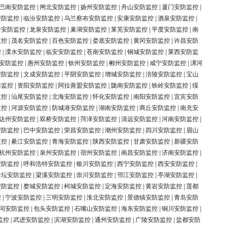
巴南安防监控
|
闸北安防监控
|
扬州安防监控
|
舟山安防监控
|
厦门安防监控
|
安防监控
|
临汾安防监控
|
乌兰察布安防监控
|
安康安防监控
|
酒泉安防监控
|
岭安防监控
|
龙泉安防监控
|
巢湖安防监控
|
莱芜安防监控
|
平度安防监控
|
南
监控
|
茂名安防监控
|
百色安防监控
|
娄底安防监控
|
黄冈安防监控
|
许昌安防
控
|
溧水安防监控
|
临安安防监控
|
苍南安防监控
|
钢城安防监控
|
莱西安防监
安防监控
|
惠州安防监控
|
钦州安防监控
|
郴州安防监控
|
咸宁安防监控
|
漯河
安防监控
|
文成安防监控
|
平阴安防监控
|
增城安防监控
|
涪陵安防监控
|
宝山
防监控
|
资阳安防监控
|
阿拉善盟安防监控
|
陇南安防监控
|
铁岭安防监控
|
绥
监控
|
汕尾安防监控
|
北海安防监控
|
怀化安防监控
|
南阳安防监控
|
宜宾安防
监控
|
河源安防监控
|
防城港安防监控
|
湖南安防监控
|
商丘安防监控
|
南充安
达州安防监控
|
双桥安防监控
|
菏泽安防监控
|
清远安防监控
|
河南安防监控
|
安防监控
|
巴中安防监控
|
荣昌安防监控
|
潮州安防监控
|
四川安防监控
|
眉山
监控
|
綦江安防监控
|
青海安防监控
|
陕西安防监控
|
甘肃安防监控
|
新疆安防
杭州安防监控
|
泉州安防监控
|
宿州安防监控
|
南昌安防监控
|
济南安防监控
|
安防监控
|
呼和浩特安防监控
|
银川安防监控
|
西宁安防监控
|
西安安防监控
|
金坛安防监控
|
梁溪安防监控
|
崇川安防监控
|
邗江安防监控
|
亭湖安防监控
|
安防监控
|
婺城安防监控
|
柯城安防监控
|
定海安防监控
|
黄岩安防监控
|
莲都
控
|
宁波安防监控
|
三明安防监控
|
淮北安防监控
|
景德镇安防监控
|
青岛安防
同安防监控
|
包头安防监控
|
石嘴山安防监控
|
海东安防监控
|
铜川安防监控
|
监控
|
武进安防监控
|
滨湖安防监控
|
通州安防监控
|
广陵安防监控
|
盐都安防