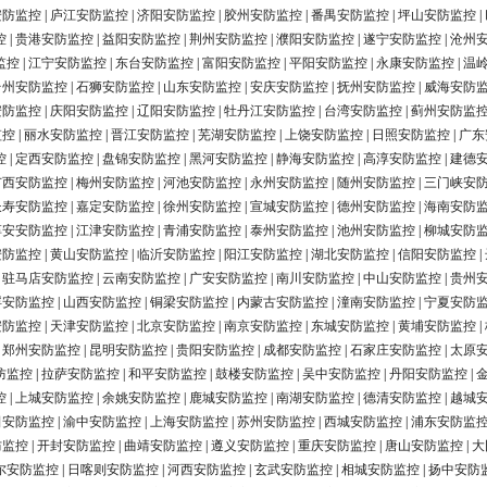
安防监控
|
庐江安防监控
|
济阳安防监控
|
胶州安防监控
|
番禺安防监控
|
坪山安防监控
|
控
|
贵港安防监控
|
益阳安防监控
|
荆州安防监控
|
濮阳安防监控
|
遂宁安防监控
|
沧州
监控
|
江宁安防监控
|
东台安防监控
|
富阳安防监控
|
平阳安防监控
|
永康安防监控
|
温
台州安防监控
|
石狮安防监控
|
山东安防监控
|
安庆安防监控
|
抚州安防监控
|
威海安防
安防监控
|
庆阳安防监控
|
辽阳安防监控
|
牡丹江安防监控
|
台湾安防监控
|
蓟州安防监
监控
|
丽水安防监控
|
晋江安防监控
|
芜湖安防监控
|
上饶安防监控
|
日照安防监控
|
广东
控
|
定西安防监控
|
盘锦安防监控
|
黑河安防监控
|
静海安防监控
|
高淳安防监控
|
建德
广西安防监控
|
梅州安防监控
|
河池安防监控
|
永州安防监控
|
随州安防监控
|
三门峡安
长寿安防监控
|
嘉定安防监控
|
徐州安防监控
|
宣城安防监控
|
德州安防监控
|
海南安防
淳安安防监控
|
江津安防监控
|
青浦安防监控
|
泰州安防监控
|
池州安防监控
|
柳城安防
安防监控
|
黄山安防监控
|
临沂安防监控
|
阳江安防监控
|
湖北安防监控
|
信阳安防监控
|
|
驻马店安防监控
|
云南安防监控
|
广安安防监控
|
南川安防监控
|
中山安防监控
|
贵州
浮安防监控
|
山西安防监控
|
铜梁安防监控
|
内蒙古安防监控
|
潼南安防监控
|
宁夏安防
安防监控
|
天津安防监控
|
北京安防监控
|
南京安防监控
|
东城安防监控
|
黄埔安防监控
|
|
郑州安防监控
|
昆明安防监控
|
贵阳安防监控
|
成都安防监控
|
石家庄安防监控
|
太原
防监控
|
拉萨安防监控
|
和平安防监控
|
鼓楼安防监控
|
吴中安防监控
|
丹阳安防监控
|
控
|
上城安防监控
|
余姚安防监控
|
鹿城安防监控
|
南湖安防监控
|
德清安防监控
|
越城
田安防监控
|
渝中安防监控
|
上海安防监控
|
苏州安防监控
|
西城安防监控
|
浦东安防监
防监控
|
开封安防监控
|
曲靖安防监控
|
遵义安防监控
|
重庆安防监控
|
唐山安防监控
|
大
尔安防监控
|
日喀则安防监控
|
河西安防监控
|
玄武安防监控
|
相城安防监控
|
扬中安防