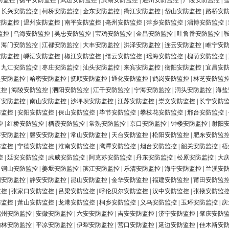
防监控
|
扬中安防监控
|
武进安防监控
|
滨湖安防监控
|
通州安防监控
|
广陵安防监控
|
|
长兴安防监控
|
柯桥安防监控
|
金东安防监控
|
衢江安防监控
|
岱山安防监控
|
路桥安
安防监控
|
温州安防监控
|
南平安防监控
|
亳州安防监控
|
萍乡安防监控
|
淄博安防监控
|
监控
|
乌海安防监控
|
吴忠安防监控
|
宝鸡安防监控
|
金昌安防监控
|
吐鲁番安防监控
|
|
海门安防监控
|
江都安防监控
|
大丰安防监控
|
洪泽安防监控
|
连云安防监控
|
睢宁安
安防监控
|
嵊泗安防监控
|
椒江安防监控
|
缙云安防监控
|
瑶海安防监控
|
槐荫安防监控
|
|
九江安防监控
|
枣庄安防监控
|
汕头安防监控
|
来宾安防监控
|
衡阳安防监控
|
宜昌安
银安防监控
|
哈密安防监控
|
抚顺安防监控
|
通化安防监控
|
鹤岗安防监控
|
林芝安防监
监控
|
海陵安防监控
|
泗阳安防监控
|
江干安防监控
|
宁海安防监控
|
洞头安防监控
|
海盐
河安防监控
|
南山安防监控
|
沙坪坝安防监控
|
江苏安防监控
|
崇文安防监控
|
长宁安防
防监控
|
安阳安防监控
|
保山安防监控
|
毕节安防监控
|
攀枝花安防监控
|
邢台安防监控
|
控
|
红桥安防监控
|
栖霞安防监控
|
常熟安防监控
|
京口安防监控
|
钟楼安防监控
|
射阳
浔安防监控
|
磐安安防监控
|
常山安防监控
|
天台安防监控
|
松阳安防监控
|
肥东安防监
防监控
|
宁德安防监控
|
淮南安防监控
|
鹰潭安防监控
|
烟台安防监控
|
韶关安防监控
|
梧
控
|
延安安防监控
|
武威安防监控
|
阿克苏安防监控
|
丹东安防监控
|
松原安防监控
|
大
|
铜山安防监控
|
姜堰安防监控
|
滨江安防监控
|
乐清安防监控
|
海宁安防监控
|
兰溪安
阳安防监控
|
静安安防监控
|
昆山安防监控
|
金华安防监控
|
福建安防监控
|
莆田安防监
监控
|
张家口安防监控
|
吕梁安防监控
|
呼伦贝尔安防监控
|
汉中安防监控
|
张掖安防监
防监控
|
萧山安防监控
|
龙港安防监控
|
桐乡安防监控
|
义乌安防监控
|
玉环安防监控
|
庆
福州安防监控
|
安徽安防监控
|
六安安防监控
|
吉安安防监控
|
济宁安防监控
|
肇庆安防
榆林安防监控
|
平凉安防监控
|
伊犁安防监控
|
营口安防监控
|
延边安防监控
|
佳木斯安