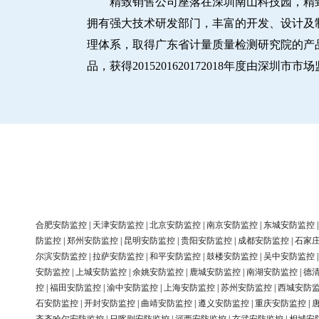
精致销售公司座落在深圳南山科技园，精
拥有强大技术研发部门，丰富的开发、设计及制造
理体系，取得广东省计量质量检测研究院的产品
品，获得2015201620172018年度由深
合肥安防监控
|
天津安防监控
|
北京安防监控
|
南京安防监控
|
东城安防监控
防监控
|
郑州安防监控
|
昆明安防监控
|
贵阳安防监控
|
成都安防监控
|
石家
尔滨安防监控
|
拉萨安防监控
|
和平安防监控
|
鼓楼安防监控
|
吴中安防监控
安防监控
|
上城安防监控
|
余姚安防监控
|
鹿城安防监控
|
南湖安防监控
|
德
控
|
福田安防监控
|
渝中安防监控
|
上海安防监控
|
苏州安防监控
|
西城安防
石安防监控
|
开封安防监控
|
曲靖安防监控
|
遵义安防监控
|
重庆安防监控
|