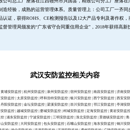
致公司总工厂座落在江西赣州市兴国县，精致公司分工厂座落在广
经验，成熟的运营管理体系。质量管理上：公司工厂一齐同步推行IS
认证，获得ROHS、CE检测报告以及12大产品专利及著作权，
圳市市场监督管理局颁发的“广东省守合同重信用企业”，2018年获得高
武汉安防监控相关内容
|
黄埔安防监控
|
杭州安防监控
|
泉州安防监控
|
宿州安防监控
|
南昌安防监控
|
济南安
庄安防监控
|
太原安防监控
|
呼和浩特安防监控
|
银川安防监控
|
西宁安防监控
|
西安安
|
丹阳安防监控
|
金坛安防监控
|
梁溪安防监控
|
崇川安防监控
|
邗江安防监控
|
亭湖安
清安防监控
|
越城安防监控
|
婺城安防监控
|
柯城安防监控
|
定海安防监控
|
黄岩安防监
监控
|
浦东安防监控
|
宁波安防监控
|
三明安防监控
|
淮北安防监控
|
景德镇安防监控
|
青
唐山安防监控
|
大同安防监控
|
包头安防监控
|
石嘴山安防监控
|
海东安防监控
|
铜川安