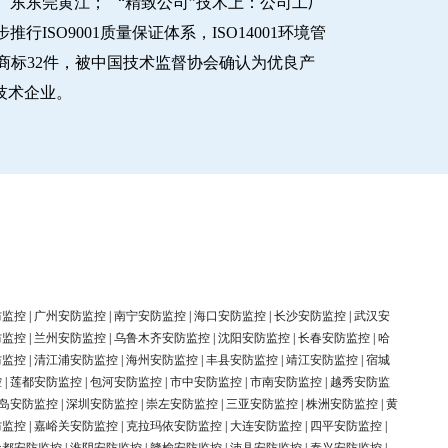
东东莞黄江； “精致公司”技术上：公司工厂
O9001质量保证体系，ISO14001环境管
商标32件，被中国技术监督协会确认为优良产
新技术企业。
防监控
|
广州安防监控
|
南宁安防监控
|
海口安防监控
|
长沙安防监控
|
武汉安
防监控
|
兰州安防监控
|
乌鲁木齐安防监控
|
沈阳安防监控
|
长春安防监控
|
哈
防监控
|
清江浦安防监控
|
海州安防监控
|
丰县安防监控
|
靖江安防监控
|
宿城
控
|
莲都安防监控
|
包河安防监控
|
市中安防监控
|
市南安防监控
|
越秀安防监
岛安防监控
|
深圳安防监控
|
崇左安防监控
|
三亚安防监控
|
株洲安防监控
|
黄
防监控
|
嘉峪关安防监控
|
克拉玛依安防监控
|
大连安防监控
|
四平安防监控
|