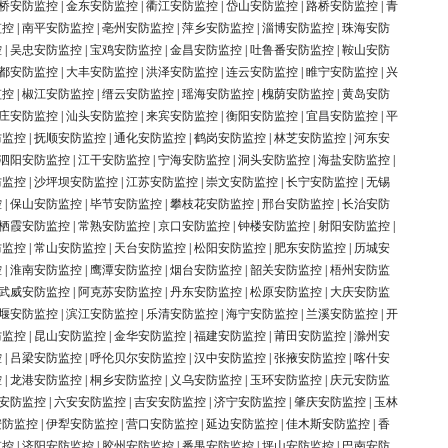
桥安防监控
|
金东安防监控
|
衢江安防监控
|
岱山安防监控
|
路桥安防监控
|
青
监控
|
南平安防监控
|
亳州安防监控
|
萍乡安防监控
|
淄博安防监控
|
珠海安防
控
|
吴忠安防监控
|
宝鸡安防监控
|
金昌安防监控
|
吐鲁番安防监控
|
鞍山安防
都安防监控
|
大丰安防监控
|
洪泽安防监控
|
连云安防监控
|
睢宁安防监控
|
兴
监控
|
椒江安防监控
|
缙云安防监控
|
瑶海安防监控
|
槐荫安防监控
|
黄岛安防
庄安防监控
|
汕头安防监控
|
来宾安防监控
|
衡阳安防监控
|
宜昌安防监控
|
平
防监控
|
抚顺安防监控
|
通化安防监控
|
鹤岗安防监控
|
林芝安防监控
|
河东安
泗阳安防监控
|
江干安防监控
|
宁海安防监控
|
洞头安防监控
|
海盐安防监控
|
防监控
|
沙坪坝安防监控
|
江苏安防监控
|
崇文安防监控
|
长宁安防监控
|
无锡
控
|
保山安防监控
|
毕节安防监控
|
攀枝花安防监控
|
邢台安防监控
|
长治安防
栖霞安防监控
|
常熟安防监控
|
京口安防监控
|
钟楼安防监控
|
射阳安防监控
|
防监控
|
常山安防监控
|
天台安防监控
|
松阳安防监控
|
肥东安防监控
|
历城安
控
|
淮南安防监控
|
鹰潭安防监控
|
烟台安防监控
|
韶关安防监控
|
梧州安防监
武威安防监控
|
阿克苏安防监控
|
丹东安防监控
|
松原安防监控
|
大庆安防监
堰安防监控
|
滨江安防监控
|
乐清安防监控
|
海宁安防监控
|
兰溪安防监控
|
开
防监控
|
昆山安防监控
|
金华安防监控
|
福建安防监控
|
莆田安防监控
|
滁州安
控
|
吕梁安防监控
|
呼伦贝尔安防监控
|
汉中安防监控
|
张掖安防监控
|
喀什安
控
|
龙港安防监控
|
桐乡安防监控
|
义乌安防监控
|
玉环安防监控
|
庆元安防监
安防监控
|
六安安防监控
|
吉安安防监控
|
济宁安防监控
|
肇庆安防监控
|
玉林
安防监控
|
伊犁安防监控
|
营口安防监控
|
延边安防监控
|
佳木斯安防监控
|
香
监控
|
济阳安防监控
|
胶州安防监控
|
番禺安防监控
|
坪山安防监控
|
巴南安防