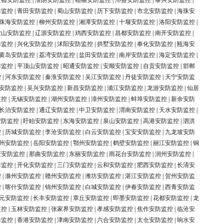
盐都安防监控
|
淮阴安防监控
|
赣榆安防监控
|
沛县安防监控
|
泰兴安防监控
|
防监控
|
青田安防监控
|
蜀山安防监控
|
历下安防监控
|
市北安防监控
|
海珠安
珠海安防监控
|
柳州安防监控
|
湘潭安防监控
|
十堰安防监控
|
洛阳安防监控
|
鞍山安防监控
|
辽源安防监控
|
鸡西安防监控
|
昌都安防监控
|
南开安防监控
|
防监控
|
兴化安防监控
|
沭阳安防监控
|
拱墅安防监控
|
奉化安防监控
|
瓯海安
黄岛安防监控
|
荔湾安防监控
|
盐田安防监控
|
南岸安防监控
|
海定安防监控
|
防监控
|
平顶山安防监控
|
昭通安防监控
|
安顺安防监控
|
自贡安防监控
|
邯郸
控
|
河东安防监控
|
秦淮安防监控
|
吴江安防监控
|
丹徒安防监控
|
天宁安防监
安防监控
|
吴兴安防监控
|
新昌安防监控
|
浦江安防监控
|
龙游安防监控
|
仙居
监控
|
无锡安防监控
|
湖州安防监控
|
漳州安防监控
|
蚌埠安防监控
|
新余安防
长治安防监控
|
通辽安防监控
|
中卫安防监控
|
渭南安防监控
|
天水安防监控
|
安防监控
|
盱眙安防监控
|
东海安防监控
|
泉山安防监控
|
高港安防监控
|
泗洪
控
|
历城安防监控
|
李沧安防监控
|
白云安防监控
|
宝安安防监控
|
九龙坡安防
州安防监控
|
岳阳安防监控
|
鄂州安防监控
|
鹤壁安防监控
|
丽江安防监控
|
铜
庆安防监控
|
那曲安防监控
|
东丽安防监控
|
雨花台安防监控
|
润州安防监控
|
防监控
|
开化安防监控
|
三门安防监控
|
云和安防监控
|
肥西安防监控
|
长清安
控
|
滁州安防监控
|
赣州安防监控
|
潍坊安防监控
|
湛江安防监控
|
贺州安防监
控
|
喀什安防监控
|
锦州安防监控
|
白城安防监控
|
伊春安防监控
|
西青安防监
元安防监控
|
长丰安防监控
|
章丘安防监控
|
即墨安防监控
|
花都安防监控
|
龙
监控
|
玉林安防监控
|
张家界安防监控
|
孝感安防监控
|
焦作安防监控
|
临沧安
防监控
|
香港安防监控
|
津南安防监控
|
六合安防监控
|
太仓安防监控
|
响水安