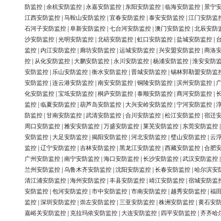
防监控
|
余杭安防监控
|
永嘉安防监控
|
东阳安防监控
|
临海安防监控
|
景宁
江西安防监控
|
马鞍山安防监控
|
宜春安防监控
|
泰安安防监控
|
江门安防监
石河子安防监控
|
阜新安防监控
|
七台河安防监控
|
澳门安防监控
|
北辰安防
沙安防监控
|
光明安防监控
|
北碚安防监控
|
虹口安防监控
|
盐城安防监控
|
监控
|
内江安防监控
|
廊坊安防监控
|
运城安防监控
|
兴安盟安防监控
|
商洛
控
|
从化安防监控
|
大鹏安防监控
|
永川安防监控
|
杨浦安防监控
|
淮安安防
安防监控
|
乐山安防监控
|
衡水安防监控
|
晋城安防监控
|
锡林郭勒盟安防监
安防监控
|
连云港安防监控
|
南安安防监控
|
铜陵安防监控
|
滨州安防监控
|
化安防监控
|
宝坻安防监控
|
桐庐安防监控
|
泰顺安防监控
|
商河安防监控
|
监控
|
临夏安防监控
|
葫芦岛安防监控
|
大兴安岭安防监控
|
宁河安防监控
|
防监控
|
甘南安防监控
|
武清安防监控
|
合川安防监控
|
松江安防监控
|
宿迁
周口安防监控
|
雅安安防监控
|
万盛安防监控
|
莱芜安防监控
|
东莞安防监控
安防监控
|
大足安防监控
|
揭阳安防监控
|
河北安防监控
|
璧山安防监控
|
云
监控
|
辽宁安防监控
|
吉林安防监控
|
黑龙江安防监控
|
西藏安防监控
|
合肥
广州安防监控
|
南宁安防监控
|
海口安防监控
|
长沙安防监控
|
武汉安防监控
兰州安防监控
|
乌鲁木齐安防监控
|
沈阳安防监控
|
长春安防监控
|
哈尔滨安
清江浦安防监控
|
海州安防监控
|
丰县安防监控
|
靖江安防监控
|
宿城安防监
安防监控
|
包河安防监控
|
市中安防监控
|
市南安防监控
|
越秀安防监控
|
福
监控
|
深圳安防监控
|
崇左安防监控
|
三亚安防监控
|
株洲安防监控
|
黄石安
嘉峪关安防监控
|
克拉玛依安防监控
|
大连安防监控
|
四平安防监控
|
齐齐哈