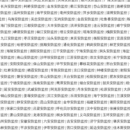
防监控
|
扬中安防监控
|
武进安防监控
|
滨湖安防监控
|
通州安防监控
|
广陵安防监控
|
|
长兴安防监控
|
柯桥安防监控
|
金东安防监控
|
衢江安防监控
|
岱山安防监控
|
路桥安
安防监控
|
温州安防监控
|
南平安防监控
|
亳州安防监控
|
萍乡安防监控
|
淄博安防监控
|
监控
|
乌海安防监控
|
吴忠安防监控
|
宝鸡安防监控
|
金昌安防监控
|
吐鲁番安防监控
|
|
海门安防监控
|
江都安防监控
|
大丰安防监控
|
洪泽安防监控
|
连云安防监控
|
睢宁安
安防监控
|
嵊泗安防监控
|
椒江安防监控
|
缙云安防监控
|
瑶海安防监控
|
槐荫安防监控
|
|
九江安防监控
|
枣庄安防监控
|
汕头安防监控
|
来宾安防监控
|
衡阳安防监控
|
宜昌安
银安防监控
|
哈密安防监控
|
抚顺安防监控
|
通化安防监控
|
鹤岗安防监控
|
林芝安防监
监控
|
海陵安防监控
|
泗阳安防监控
|
江干安防监控
|
宁海安防监控
|
洞头安防监控
|
海盐
河安防监控
|
南山安防监控
|
沙坪坝安防监控
|
江苏安防监控
|
崇文安防监控
|
长宁安防
防监控
|
安阳安防监控
|
保山安防监控
|
毕节安防监控
|
攀枝花安防监控
|
邢台安防监控
|
控
|
红桥安防监控
|
栖霞安防监控
|
常熟安防监控
|
京口安防监控
|
钟楼安防监控
|
射阳
浔安防监控
|
磐安安防监控
|
常山安防监控
|
天台安防监控
|
松阳安防监控
|
肥东安防监
防监控
|
宁德安防监控
|
淮南安防监控
|
鹰潭安防监控
|
烟台安防监控
|
韶关安防监控
|
梧
控
|
延安安防监控
|
武威安防监控
|
阿克苏安防监控
|
丹东安防监控
|
松原安防监控
|
大
|
铜山安防监控
|
姜堰安防监控
|
滨江安防监控
|
乐清安防监控
|
海宁安防监控
|
兰溪安
阳安防监控
|
静安安防监控
|
昆山安防监控
|
金华安防监控
|
福建安防监控
|
莆田安防监
监控
|
张家口安防监控
|
吕梁安防监控
|
呼伦贝尔安防监控
|
汉中安防监控
|
张掖安防监
防监控
|
萧山安防监控
|
龙港安防监控
|
桐乡安防监控
|
义乌安防监控
|
玉环安防监控
|
庆
福州安防监控
|
安徽安防监控
|
六安安防监控
|
吉安安防监控
|
济宁安防监控
|
肇庆安防
榆林安防监控
|
平凉安防监控
|
伊犁安防监控
|
营口安防监控
|
延边安防监控
|
佳木斯安