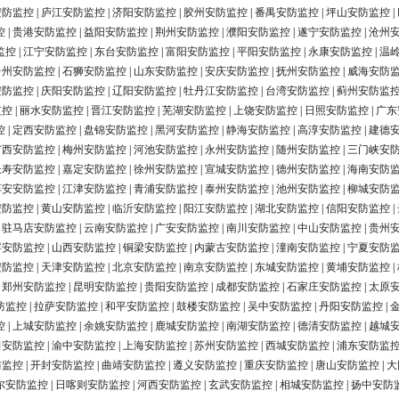
安防监控
|
庐江安防监控
|
济阳安防监控
|
胶州安防监控
|
番禺安防监控
|
坪山安防监控
|
控
|
贵港安防监控
|
益阳安防监控
|
荆州安防监控
|
濮阳安防监控
|
遂宁安防监控
|
沧州
监控
|
江宁安防监控
|
东台安防监控
|
富阳安防监控
|
平阳安防监控
|
永康安防监控
|
温
台州安防监控
|
石狮安防监控
|
山东安防监控
|
安庆安防监控
|
抚州安防监控
|
威海安防
安防监控
|
庆阳安防监控
|
辽阳安防监控
|
牡丹江安防监控
|
台湾安防监控
|
蓟州安防监
监控
|
丽水安防监控
|
晋江安防监控
|
芜湖安防监控
|
上饶安防监控
|
日照安防监控
|
广东
控
|
定西安防监控
|
盘锦安防监控
|
黑河安防监控
|
静海安防监控
|
高淳安防监控
|
建德
广西安防监控
|
梅州安防监控
|
河池安防监控
|
永州安防监控
|
随州安防监控
|
三门峡安
长寿安防监控
|
嘉定安防监控
|
徐州安防监控
|
宣城安防监控
|
德州安防监控
|
海南安防
淳安安防监控
|
江津安防监控
|
青浦安防监控
|
泰州安防监控
|
池州安防监控
|
柳城安防
安防监控
|
黄山安防监控
|
临沂安防监控
|
阳江安防监控
|
湖北安防监控
|
信阳安防监控
|
|
驻马店安防监控
|
云南安防监控
|
广安安防监控
|
南川安防监控
|
中山安防监控
|
贵州
浮安防监控
|
山西安防监控
|
铜梁安防监控
|
内蒙古安防监控
|
潼南安防监控
|
宁夏安防
安防监控
|
天津安防监控
|
北京安防监控
|
南京安防监控
|
东城安防监控
|
黄埔安防监控
|
|
郑州安防监控
|
昆明安防监控
|
贵阳安防监控
|
成都安防监控
|
石家庄安防监控
|
太原
防监控
|
拉萨安防监控
|
和平安防监控
|
鼓楼安防监控
|
吴中安防监控
|
丹阳安防监控
|
控
|
上城安防监控
|
余姚安防监控
|
鹿城安防监控
|
南湖安防监控
|
德清安防监控
|
越城
田安防监控
|
渝中安防监控
|
上海安防监控
|
苏州安防监控
|
西城安防监控
|
浦东安防监
防监控
|
开封安防监控
|
曲靖安防监控
|
遵义安防监控
|
重庆安防监控
|
唐山安防监控
|
大
尔安防监控
|
日喀则安防监控
|
河西安防监控
|
玄武安防监控
|
相城安防监控
|
扬中安防