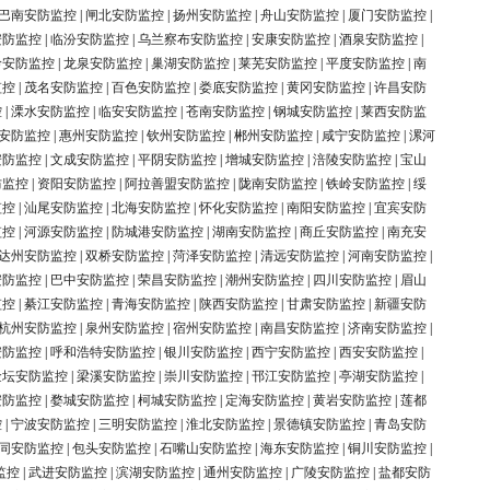
巴南安防监控
|
闸北安防监控
|
扬州安防监控
|
舟山安防监控
|
厦门安防监控
|
安防监控
|
临汾安防监控
|
乌兰察布安防监控
|
安康安防监控
|
酒泉安防监控
|
岭安防监控
|
龙泉安防监控
|
巢湖安防监控
|
莱芜安防监控
|
平度安防监控
|
南
监控
|
茂名安防监控
|
百色安防监控
|
娄底安防监控
|
黄冈安防监控
|
许昌安防
控
|
溧水安防监控
|
临安安防监控
|
苍南安防监控
|
钢城安防监控
|
莱西安防监
安防监控
|
惠州安防监控
|
钦州安防监控
|
郴州安防监控
|
咸宁安防监控
|
漯河
安防监控
|
文成安防监控
|
平阴安防监控
|
增城安防监控
|
涪陵安防监控
|
宝山
防监控
|
资阳安防监控
|
阿拉善盟安防监控
|
陇南安防监控
|
铁岭安防监控
|
绥
监控
|
汕尾安防监控
|
北海安防监控
|
怀化安防监控
|
南阳安防监控
|
宜宾安防
监控
|
河源安防监控
|
防城港安防监控
|
湖南安防监控
|
商丘安防监控
|
南充安
达州安防监控
|
双桥安防监控
|
菏泽安防监控
|
清远安防监控
|
河南安防监控
|
安防监控
|
巴中安防监控
|
荣昌安防监控
|
潮州安防监控
|
四川安防监控
|
眉山
监控
|
綦江安防监控
|
青海安防监控
|
陕西安防监控
|
甘肃安防监控
|
新疆安防
杭州安防监控
|
泉州安防监控
|
宿州安防监控
|
南昌安防监控
|
济南安防监控
|
安防监控
|
呼和浩特安防监控
|
银川安防监控
|
西宁安防监控
|
西安安防监控
|
金坛安防监控
|
梁溪安防监控
|
崇川安防监控
|
邗江安防监控
|
亭湖安防监控
|
安防监控
|
婺城安防监控
|
柯城安防监控
|
定海安防监控
|
黄岩安防监控
|
莲都
控
|
宁波安防监控
|
三明安防监控
|
淮北安防监控
|
景德镇安防监控
|
青岛安防
同安防监控
|
包头安防监控
|
石嘴山安防监控
|
海东安防监控
|
铜川安防监控
|
监控
|
武进安防监控
|
滨湖安防监控
|
通州安防监控
|
广陵安防监控
|
盐都安防