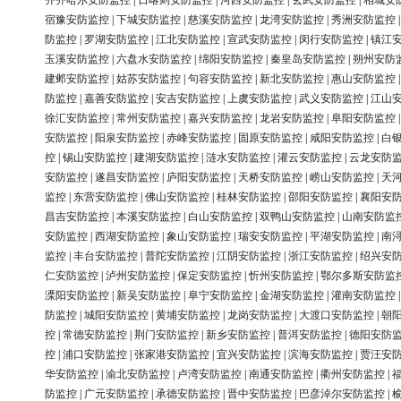
齐齐哈尔安防监控
|
日喀则安防监控
|
河西安防监控
|
玄武安防监控
|
相城安
宿豫安防监控
|
下城安防监控
|
慈溪安防监控
|
龙湾安防监控
|
秀洲安防监控
防监控
|
罗湖安防监控
|
江北安防监控
|
宣武安防监控
|
闵行安防监控
|
镇江
玉溪安防监控
|
六盘水安防监控
|
绵阳安防监控
|
秦皇岛安防监控
|
朔州安防
建邺安防监控
|
姑苏安防监控
|
句容安防监控
|
新北安防监控
|
惠山安防监控
防监控
|
嘉善安防监控
|
安吉安防监控
|
上虞安防监控
|
武义安防监控
|
江山
徐汇安防监控
|
常州安防监控
|
嘉兴安防监控
|
龙岩安防监控
|
阜阳安防监控
安防监控
|
阳泉安防监控
|
赤峰安防监控
|
固原安防监控
|
咸阳安防监控
|
白
控
|
锡山安防监控
|
建湖安防监控
|
涟水安防监控
|
灌云安防监控
|
云龙安防
安防监控
|
遂昌安防监控
|
庐阳安防监控
|
天桥安防监控
|
崂山安防监控
|
天
监控
|
东营安防监控
|
佛山安防监控
|
桂林安防监控
|
邵阳安防监控
|
襄阳安
昌吉安防监控
|
本溪安防监控
|
白山安防监控
|
双鸭山安防监控
|
山南安防监
安防监控
|
西湖安防监控
|
象山安防监控
|
瑞安安防监控
|
平湖安防监控
|
南
监控
|
丰台安防监控
|
普陀安防监控
|
江阴安防监控
|
浙江安防监控
|
绍兴安
仁安防监控
|
泸州安防监控
|
保定安防监控
|
忻州安防监控
|
鄂尔多斯安防监
溧阳安防监控
|
新吴安防监控
|
阜宁安防监控
|
金湖安防监控
|
灌南安防监控
防监控
|
城阳安防监控
|
黄埔安防监控
|
龙岗安防监控
|
大渡口安防监控
|
朝
控
|
常德安防监控
|
荆门安防监控
|
新乡安防监控
|
普洱安防监控
|
德阳安防
控
|
浦口安防监控
|
张家港安防监控
|
宜兴安防监控
|
滨海安防监控
|
贾汪安
华安防监控
|
渝北安防监控
|
卢湾安防监控
|
南通安防监控
|
衢州安防监控
|
防监控
|
广元安防监控
|
承德安防监控
|
晋中安防监控
|
巴彦淖尔安防监控
|