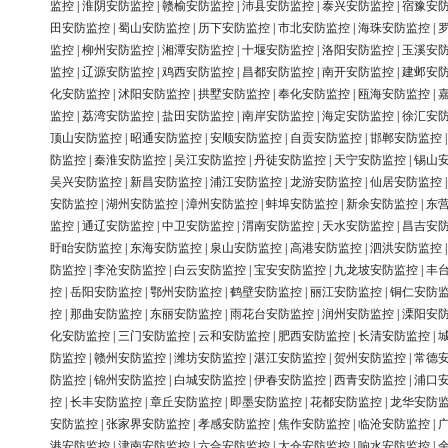
监控
|
淮阴安防监控
|
赣榆安防监控
|
沛县安防监控
|
泰兴安防监控
|
宿豫安
田安防监控
|
蜀山安防监控
|
历下安防监控
|
市北安防监控
|
海珠安防监控
|
监控
|
柳州安防监控
|
湘潭安防监控
|
十堰安防监控
|
洛阳安防监控
|
玉溪安
监控
|
辽源安防监控
|
鸡西安防监控
|
昌都安防监控
|
南开安防监控
|
建邺安
化安防监控
|
沭阳安防监控
|
拱墅安防监控
|
奉化安防监控
|
瓯海安防监控
|
监控
|
荔湾安防监控
|
盐田安防监控
|
南岸安防监控
|
海定安防监控
|
徐汇安
顶山安防监控
|
昭通安防监控
|
安顺安防监控
|
自贡安防监控
|
邯郸安防监控
防监控
|
秦淮安防监控
|
吴江安防监控
|
丹徒安防监控
|
天宁安防监控
|
锡山
吴兴安防监控
|
新昌安防监控
|
浦江安防监控
|
龙游安防监控
|
仙居安防监控
安防监控
|
湖州安防监控
|
漳州安防监控
|
蚌埠安防监控
|
新余安防监控
|
东
监控
|
通辽安防监控
|
中卫安防监控
|
渭南安防监控
|
天水安防监控
|
昌吉安
盱眙安防监控
|
东海安防监控
|
泉山安防监控
|
高港安防监控
|
泗洪安防监控
防监控
|
李沧安防监控
|
白云安防监控
|
宝安安防监控
|
九龙坡安防监控
|
丰
控
|
岳阳安防监控
|
鄂州安防监控
|
鹤壁安防监控
|
丽江安防监控
|
铜仁安防
控
|
那曲安防监控
|
东丽安防监控
|
雨花台安防监控
|
润州安防监控
|
溧阳安
化安防监控
|
三门安防监控
|
云和安防监控
|
肥西安防监控
|
长清安防监控
|
防监控
|
赣州安防监控
|
潍坊安防监控
|
湛江安防监控
|
贺州安防监控
|
常德
防监控
|
锦州安防监控
|
白城安防监控
|
伊春安防监控
|
西青安防监控
|
浦口
控
|
长丰安防监控
|
章丘安防监控
|
即墨安防监控
|
花都安防监控
|
龙华安防
安防监控
|
张家界安防监控
|
孝感安防监控
|
焦作安防监控
|
临沧安防监控
|
港安防监控
|
津南安防监控
|
六合安防监控
|
太仓安防监控
|
响水安防监控
|