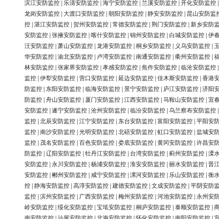
滨江安防监控
|
乐清安防监控
|
海宁安防监控
|
兰溪安防监控
|
开化安防监控
龙岗安防监控
|
大渡口安防监控
|
朝阳安防监控
|
静安安防监控
|
昆山安防监
控
|
湛江安防监控
|
贺州安防监控
|
常德安防监控
|
荆门安防监控
|
新乡安防
安防监控
|
张掖安防监控
|
喀什安防监控
|
锦州安防监控
|
白城安防监控
|
伊
汪安防监控
|
萧山安防监控
|
龙港安防监控
|
桐乡安防监控
|
义乌安防监控
|
华安防监控
|
渝北安防监控
|
卢湾安防监控
|
南通安防监控
|
衢州安防监控
|
林安防监控
|
张家界安防监控
|
孝感安防监控
|
焦作安防监控
|
临沧安防监控
监控
|
伊犁安防监控
|
营口安防监控
|
延边安防监控
|
佳木斯安防监控
|
香港
防监控
|
东阳安防监控
|
临海安防监控
|
景宁安防监控
|
庐江安防监控
|
济阳
防监控
|
舟山安防监控
|
厦门安防监控
|
江西安防监控
|
马鞍山安防监控
|
宜
安防监控
|
遂宁安防监控
|
沧州安防监控
|
临汾安防监控
|
乌兰察布安防监控
监控
|
北辰安防监控
|
江宁安防监控
|
东台安防监控
|
富阳安防监控
|
平阳安
监控
|
南沙安防监控
|
光明安防监控
|
北碚安防监控
|
虹口安防监控
|
盐城安
监控
|
茂名安防监控
|
百色安防监控
|
娄底安防监控
|
黄冈安防监控
|
许昌安
防监控
|
辽阳安防监控
|
牡丹江安防监控
|
台湾安防监控
|
蓟州安防监控
|
溧
安防监控
|
永川安防监控
|
杨浦安防监控
|
淮安安防监控
|
丽水安防监控
|
晋
安防监控
|
郴州安防监控
|
咸宁安防监控
|
漯河安防监控
|
乐山安防监控
|
衡
控
|
静海安防监控
|
高淳安防监控
|
建德安防监控
|
文成安防监控
|
平阴安防
监控
|
滨州安防监控
|
广西安防监控
|
梅州安防监控
|
河池安防监控
|
永州安
岭安防监控
|
绥化安防监控
|
宝坻安防监控
|
桐庐安防监控
|
泰顺安防监控
|
南安防监控
|
汕尾安防监控
|
北海安防监控
|
怀化安防监控
|
南阳安防监控
|