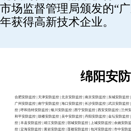
市场监督管理局颁发的“广
年获得高新技术企业。
绵阳安防
合肥安防监控
|
天津安防监控
|
北京安防监控
|
南京安防监控
|
东城安防监控
广州安防监控
|
南宁安防监控
|
海口安防监控
|
长沙安防监控
|
武汉安防监控
控
|
呼和浩特安防监控
|
银川安防监控
|
西宁安防监控
|
西安安防监控
|
兰州
和平安防监控
|
鼓楼安防监控
|
吴中安防监控
|
丹阳安防监控
|
金坛安防监控
控
|
丰县安防监控
|
靖江安防监控
|
宿城安防监控
|
上城安防监控
|
余姚安防
控
|
定海安防监控
|
黄岩安防监控
|
莲都安防监控
|
包河安防监控
|
市中安防