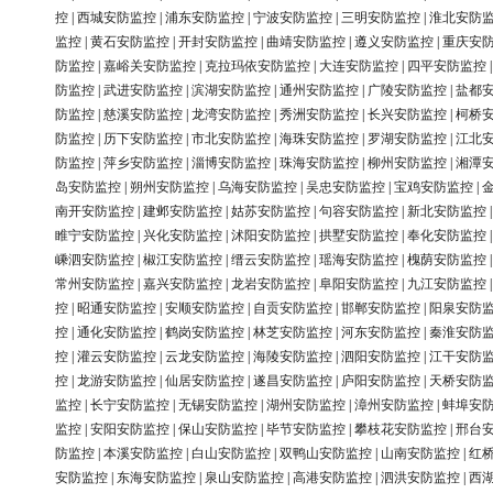
控
|
西城安防监控
|
浦东安防监控
|
宁波安防监控
|
三明安防监控
|
淮北安防
监控
|
黄石安防监控
|
开封安防监控
|
曲靖安防监控
|
遵义安防监控
|
重庆安
防监控
|
嘉峪关安防监控
|
克拉玛依安防监控
|
大连安防监控
|
四平安防监控
防监控
|
武进安防监控
|
滨湖安防监控
|
通州安防监控
|
广陵安防监控
|
盐都
防监控
|
慈溪安防监控
|
龙湾安防监控
|
秀洲安防监控
|
长兴安防监控
|
柯桥
防监控
|
历下安防监控
|
市北安防监控
|
海珠安防监控
|
罗湖安防监控
|
江北
防监控
|
萍乡安防监控
|
淄博安防监控
|
珠海安防监控
|
柳州安防监控
|
湘潭
岛安防监控
|
朔州安防监控
|
乌海安防监控
|
吴忠安防监控
|
宝鸡安防监控
|
南开安防监控
|
建邺安防监控
|
姑苏安防监控
|
句容安防监控
|
新北安防监控
睢宁安防监控
|
兴化安防监控
|
沭阳安防监控
|
拱墅安防监控
|
奉化安防监控
嵊泗安防监控
|
椒江安防监控
|
缙云安防监控
|
瑶海安防监控
|
槐荫安防监控
常州安防监控
|
嘉兴安防监控
|
龙岩安防监控
|
阜阳安防监控
|
九江安防监控
控
|
昭通安防监控
|
安顺安防监控
|
自贡安防监控
|
邯郸安防监控
|
阳泉安防
控
|
通化安防监控
|
鹤岗安防监控
|
林芝安防监控
|
河东安防监控
|
秦淮安防
控
|
灌云安防监控
|
云龙安防监控
|
海陵安防监控
|
泗阳安防监控
|
江干安防
控
|
龙游安防监控
|
仙居安防监控
|
遂昌安防监控
|
庐阳安防监控
|
天桥安防
监控
|
长宁安防监控
|
无锡安防监控
|
湖州安防监控
|
漳州安防监控
|
蚌埠安
监控
|
安阳安防监控
|
保山安防监控
|
毕节安防监控
|
攀枝花安防监控
|
邢台
防监控
|
本溪安防监控
|
白山安防监控
|
双鸭山安防监控
|
山南安防监控
|
红
安防监控
|
东海安防监控
|
泉山安防监控
|
高港安防监控
|
泗洪安防监控
|
西