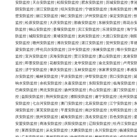
安防监控
|
天台安防监控
|
松阳安防监控
|
肥东安防监控
|
历城安防监控
|
李
阴安防监控
|
浙江安防监控
|
绍兴安防监控
|
宁德安防监控
|
淮南安防监控
|
壁安防监控
|
丽江安防监控
|
铜仁安防监控
|
泸州安防监控
|
保定安防监控
|
监控
|
松原安防监控
|
大庆安防监控
|
那曲安防监控
|
东丽安防监控
|
雨花台
防监控
|
铜山安防监控
|
姜堰安防监控
|
滨江安防监控
|
乐清安防监控
|
海宁
防监控
|
城阳安防监控
|
黄埔安防监控
|
龙岗安防监控
|
大渡口安防监控
|
朝
安防监控
|
赣州安防监控
|
潍坊安防监控
|
湛江安防监控
|
贺州安防监控
|
常
梁安防监控
|
呼伦贝尔安防监控
|
汉中安防监控
|
张掖安防监控
|
喀什安防监
监控
|
宜兴安防监控
|
滨海安防监控
|
贾汪安防监控
|
萧山安防监控
|
龙港安
监控
|
即墨安防监控
|
花都安防监控
|
龙华安防监控
|
渝北安防监控
|
卢湾安
监控
|
济宁安防监控
|
肇庆安防监控
|
玉林安防监控
|
张家界安防监控
|
孝感
尔安防监控
|
榆林安防监控
|
平凉安防监控
|
伊犁安防监控
|
营口安防监控
|
响水安防监控
|
余杭安防监控
|
永嘉安防监控
|
东阳安防监控
|
临海安防监控
巴南安防监控
|
闸北安防监控
|
扬州安防监控
|
舟山安防监控
|
厦门安防监控
控
|
益阳安防监控
|
荆州安防监控
|
濮阳安防监控
|
遂宁安防监控
|
沧州安防
安防监控
|
七台河安防监控
|
澳门安防监控
|
北辰安防监控
|
江宁安防监控
|
湖安防监控
|
莱芜安防监控
|
平度安防监控
|
南沙安防监控
|
光明安防监控
|
庆安防监控
|
抚州安防监控
|
威海安防监控
|
茂名安防监控
|
百色安防监控
|
安盟安防监控
|
商洛安防监控
|
庆阳安防监控
|
辽阳安防监控
|
牡丹江安防监
控
|
莱西安防监控
|
从化安防监控
|
大鹏安防监控
|
永川安防监控
|
杨浦安防