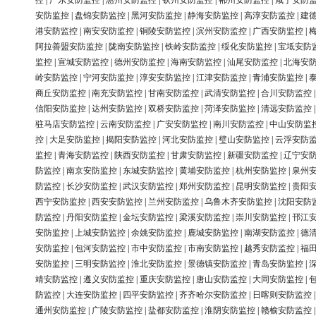
控
|
广东安防监控
|
惠州安防监控
|
钦州安防监控
|
郴州安防监控
|
咸宁安防
安防监控
|
盘锦安防监控
|
黑河安防监控
|
静海安防监控
|
高淳安防监控
|
建
港安防监控
|
南安安防监控
|
铜陵安防监控
|
滨州安防监控
|
广西安防监控
|
阿拉善盟安防监控
|
陇南安防监控
|
铁岭安防监控
|
绥化安防监控
|
宝坻安防
监控
|
宣城安防监控
|
德州安防监控
|
海南安防监控
|
汕尾安防监控
|
北海安
岭安防监控
|
宁河安防监控
|
淳安安防监控
|
江津安防监控
|
青浦安防监控
|
商丘安防监控
|
南充安防监控
|
甘南安防监控
|
武清安防监控
|
合川安防监控
信阳安防监控
|
达州安防监控
|
双桥安防监控
|
菏泽安防监控
|
清远安防监控
驻马店安防监控
|
云南安防监控
|
广安安防监控
|
南川安防监控
|
中山安防监
控
|
大足安防监控
|
揭阳安防监控
|
河北安防监控
|
璧山安防监控
|
云浮安防
监控
|
青海安防监控
|
陕西安防监控
|
甘肃安防监控
|
新疆安防监控
|
辽宁安
防监控
|
南京安防监控
|
东城安防监控
|
黄埔安防监控
|
杭州安防监控
|
泉州
防监控
|
长沙安防监控
|
武汉安防监控
|
郑州安防监控
|
昆明安防监控
|
贵阳
西宁安防监控
|
西安安防监控
|
兰州安防监控
|
乌鲁木齐安防监控
|
沈阳安防
防监控
|
丹阳安防监控
|
金坛安防监控
|
梁溪安防监控
|
崇川安防监控
|
邗江
安防监控
|
上城安防监控
|
余姚安防监控
|
鹿城安防监控
|
南湖安防监控
|
德
安防监控
|
包河安防监控
|
市中安防监控
|
市南安防监控
|
越秀安防监控
|
福
安防监控
|
三明安防监控
|
淮北安防监控
|
景德镇安防监控
|
青岛安防监控
|
靖安防监控
|
遵义安防监控
|
重庆安防监控
|
唐山安防监控
|
大同安防监控
|
防监控
|
大连安防监控
|
四平安防监控
|
齐齐哈尔安防监控
|
日喀则安防监控
通州安防监控
|
广陵安防监控
|
盐都安防监控
|
淮阴安防监控
|
赣榆安防监控