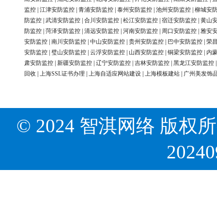
监控
|
江津安防监控
|
青浦安防监控
|
泰州安防监控
|
池州安防监控
|
柳城安
防监控
|
武清安防监控
|
合川安防监控
|
松江安防监控
|
宿迁安防监控
|
黄山
防监控
|
菏泽安防监控
|
清远安防监控
|
河南安防监控
|
周口安防监控
|
雅安
安防监控
|
南川安防监控
|
中山安防监控
|
贵州安防监控
|
巴中安防监控
|
荣
安防监控
|
璧山安防监控
|
云浮安防监控
|
山西安防监控
|
铜梁安防监控
|
内
肃安防监控
|
新疆安防监控
|
辽宁安防监控
|
吉林安防监控
|
黑龙江安防监控
回收
|
上海SSL证书办理
|
上海自适应网站建设
|
上海模板建站
|
广州美发饰
© 2024 智淇网络 版权所有 Al
2024