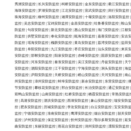
秀洲安防监控
|
长兴安防监控
|
柯桥安防监控
|
金东安防监控
|
衢江安防监控
海珠安防监控
|
罗湖安防监控
|
江北安防监控
|
宣武安防监控
|
闵行安防监控
珠海安防监控
|
柳州安防监控
|
湘潭安防监控
|
十堰安防监控
|
洛阳安防监控
监控
|
吴忠安防监控
|
宝鸡安防监控
|
金昌安防监控
|
吐鲁番安防监控
|
鞍山
防监控
|
句容安防监控
|
新北安防监控
|
惠山安防监控
|
海门安防监控
|
江都
防监控
|
拱墅安防监控
|
奉化安防监控
|
瓯海安防监控
|
嘉善安防监控
|
安吉
防监控
|
瑶海安防监控
|
槐荫安防监控
|
黄岛安防监控
|
荔湾安防监控
|
盐田
防监控
|
阜阳安防监控
|
九江安防监控
|
枣庄安防监控
|
汕头安防监控
|
来宾
安防监控
|
邯郸安防监控
|
阳泉安防监控
|
赤峰安防监控
|
固原安防监控
|
咸
安防监控
|
河东安防监控
|
秦淮安防监控
|
吴江安防监控
|
丹徒安防监控
|
天
安防监控
|
泗阳安防监控
|
江干安防监控
|
宁海安防监控
|
洞头安防监控
|
海
安防监控
|
庐阳安防监控
|
天桥安防监控
|
崂山安防监控
|
天河安防监控
|
南
州安防监控
|
漳州安防监控
|
蚌埠安防监控
|
新余安防监控
|
东营安防监控
|
节安防监控
|
攀枝花安防监控
|
邢台安防监控
|
长治安防监控
|
通辽安防监控
双鸭山安防监控
|
山南安防监控
|
红桥安防监控
|
栖霞安防监控
|
常熟安防监
控
|
高港安防监控
|
泗洪安防监控
|
西湖安防监控
|
象山安防监控
|
瑞安安防
控
|
肥东安防监控
|
历城安防监控
|
李沧安防监控
|
白云安防监控
|
宝安安防
监控
|
宁德安防监控
|
淮南安防监控
|
鹰潭安防监控
|
烟台安防监控
|
韶关安
监控
|
泸州安防监控
|
保定安防监控
|
忻州安防监控
|
鄂尔多斯安防监控
|
延
曲安防监控
|
东丽安防监控
|
雨花台安防监控
|
润州安防监控
|
溧阳安防监控