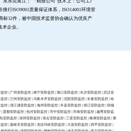
东东莞黄江； “精致公司”技术上：公司工厂
O9001质量保证体系，ISO14001环境管
商标32件，被中国技术监督协会确认为优良产
新技术企业。
防监控
|
广州安防监控
|
南宁安防监控
|
海口安防监控
|
长沙安防监控
|
武汉安
防监控
|
兰州安防监控
|
乌鲁木齐安防监控
|
沈阳安防监控
|
长春安防监控
|
哈
防监控
|
清江浦安防监控
|
海州安防监控
|
丰县安防监控
|
靖江安防监控
|
宿城
控
|
莲都安防监控
|
包河安防监控
|
市中安防监控
|
市南安防监控
|
越秀安防监
岛安防监控
|
深圳安防监控
|
崇左安防监控
|
三亚安防监控
|
株洲安防监控
|
黄
防监控
|
嘉峪关安防监控
|
克拉玛依安防监控
|
大连安防监控
|
四平安防监控
|