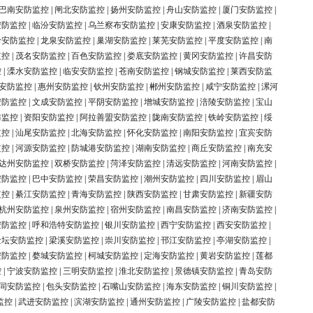
巴南安防监控
|
闸北安防监控
|
扬州安防监控
|
舟山安防监控
|
厦门安防监控
|
安防监控
|
临汾安防监控
|
乌兰察布安防监控
|
安康安防监控
|
酒泉安防监控
|
岭安防监控
|
龙泉安防监控
|
巢湖安防监控
|
莱芜安防监控
|
平度安防监控
|
南
监控
|
茂名安防监控
|
百色安防监控
|
娄底安防监控
|
黄冈安防监控
|
许昌安防
控
|
溧水安防监控
|
临安安防监控
|
苍南安防监控
|
钢城安防监控
|
莱西安防监
安防监控
|
惠州安防监控
|
钦州安防监控
|
郴州安防监控
|
咸宁安防监控
|
漯河
安防监控
|
文成安防监控
|
平阴安防监控
|
增城安防监控
|
涪陵安防监控
|
宝山
防监控
|
资阳安防监控
|
阿拉善盟安防监控
|
陇南安防监控
|
铁岭安防监控
|
绥
监控
|
汕尾安防监控
|
北海安防监控
|
怀化安防监控
|
南阳安防监控
|
宜宾安防
监控
|
河源安防监控
|
防城港安防监控
|
湖南安防监控
|
商丘安防监控
|
南充安
达州安防监控
|
双桥安防监控
|
菏泽安防监控
|
清远安防监控
|
河南安防监控
|
安防监控
|
巴中安防监控
|
荣昌安防监控
|
潮州安防监控
|
四川安防监控
|
眉山
监控
|
綦江安防监控
|
青海安防监控
|
陕西安防监控
|
甘肃安防监控
|
新疆安防
杭州安防监控
|
泉州安防监控
|
宿州安防监控
|
南昌安防监控
|
济南安防监控
|
安防监控
|
呼和浩特安防监控
|
银川安防监控
|
西宁安防监控
|
西安安防监控
|
金坛安防监控
|
梁溪安防监控
|
崇川安防监控
|
邗江安防监控
|
亭湖安防监控
|
安防监控
|
婺城安防监控
|
柯城安防监控
|
定海安防监控
|
黄岩安防监控
|
莲都
控
|
宁波安防监控
|
三明安防监控
|
淮北安防监控
|
景德镇安防监控
|
青岛安防
同安防监控
|
包头安防监控
|
石嘴山安防监控
|
海东安防监控
|
铜川安防监控
|
监控
|
武进安防监控
|
滨湖安防监控
|
通州安防监控
|
广陵安防监控
|
盐都安防