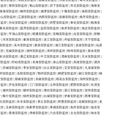
盐都安防监控
|
淮阴安防监控
|
赣榆安防监控
|
沛县安防监控
|
泰兴安防监控
|
防监控
|
青田安防监控
|
蜀山安防监控
|
历下安防监控
|
市北安防监控
|
海珠安
珠海安防监控
|
柳州安防监控
|
湘潭安防监控
|
十堰安防监控
|
洛阳安防监控
|
鞍山安防监控
|
辽源安防监控
|
鸡西安防监控
|
昌都安防监控
|
南开安防监控
|
防监控
|
兴化安防监控
|
沭阳安防监控
|
拱墅安防监控
|
奉化安防监控
|
瓯海安
黄岛安防监控
|
荔湾安防监控
|
盐田安防监控
|
南岸安防监控
|
海定安防监控
|
防监控
|
平顶山安防监控
|
昭通安防监控
|
安顺安防监控
|
自贡安防监控
|
邯郸
控
|
河东安防监控
|
秦淮安防监控
|
吴江安防监控
|
丹徒安防监控
|
天宁安防监
安防监控
|
吴兴安防监控
|
新昌安防监控
|
浦江安防监控
|
龙游安防监控
|
仙居
监控
|
无锡安防监控
|
湖州安防监控
|
漳州安防监控
|
蚌埠安防监控
|
新余安防
长治安防监控
|
通辽安防监控
|
中卫安防监控
|
渭南安防监控
|
天水安防监控
|
安防监控
|
盱眙安防监控
|
东海安防监控
|
泉山安防监控
|
高港安防监控
|
泗洪
控
|
历城安防监控
|
李沧安防监控
|
白云安防监控
|
宝安安防监控
|
九龙坡安防
州安防监控
|
岳阳安防监控
|
鄂州安防监控
|
鹤壁安防监控
|
丽江安防监控
|
铜
庆安防监控
|
那曲安防监控
|
东丽安防监控
|
雨花台安防监控
|
润州安防监控
|
防监控
|
开化安防监控
|
三门安防监控
|
云和安防监控
|
肥西安防监控
|
长清安
控
|
滁州安防监控
|
赣州安防监控
|
潍坊安防监控
|
湛江安防监控
|
贺州安防监
控
|
喀什安防监控
|
锦州安防监控
|
白城安防监控
|
伊春安防监控
|
西青安防监
元安防监控
|
长丰安防监控
|
章丘安防监控
|
即墨安防监控
|
花都安防监控
|
龙
监控
|
玉林安防监控
|
张家界安防监控
|
孝感安防监控
|
焦作安防监控
|
临沧安
防监控
|
香港安防监控
|
津南安防监控
|
六合安防监控
|
太仓安防监控
|
响水安