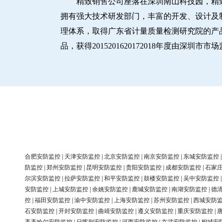
精致销售公司座落在深圳南山科技园，精
拥有强大技术研发部门，丰富的开发、设计及制造
理体系，取得广东省计量质量检测研究院的产品
品，获得2015201620172018年度由深
合肥安防监控
|
天津安防监控
|
北京安防监控
|
南京安防监控
|
东城安防监控
防监控
|
郑州安防监控
|
昆明安防监控
|
贵阳安防监控
|
成都安防监控
|
石家
尔滨安防监控
|
拉萨安防监控
|
和平安防监控
|
鼓楼安防监控
|
吴中安防监控
安防监控
|
上城安防监控
|
余姚安防监控
|
鹿城安防监控
|
南湖安防监控
|
德
控
|
福田安防监控
|
渝中安防监控
|
上海安防监控
|
苏州安防监控
|
西城安防
石安防监控
|
开封安防监控
|
曲靖安防监控
|
遵义安防监控
|
重庆安防监控
|