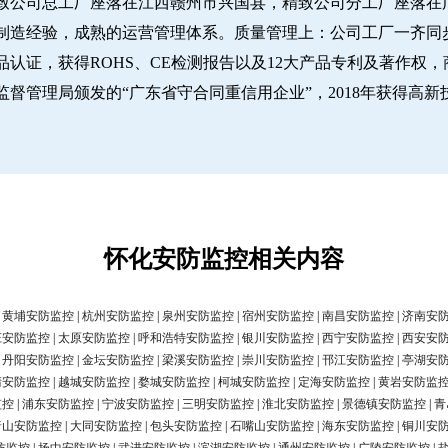
致公司总工厂座落在江西赣州市兴国县，精致公司分工厂座落在广
经验，成熟的运营管理体系。质量管理上：公司工厂一齐同步推行IS
认证，获得ROHS、CE检测报告以及12大产品专利及著作权，
圳市市场监督管理局颁发的“广东省守合同重信用企业”，2018年获得高
怀化安防监控相关内容
|
黄埔安防监控
|
杭州安防监控
|
泉州安防监控
|
宿州安防监控
|
南昌安防监控
|
济南安
庄安防监控
|
太原安防监控
|
呼和浩特安防监控
|
银川安防监控
|
西宁安防监控
|
西安安
|
丹阳安防监控
|
金坛安防监控
|
梁溪安防监控
|
崇川安防监控
|
邗江安防监控
|
亭湖安
清安防监控
|
越城安防监控
|
婺城安防监控
|
柯城安防监控
|
定海安防监控
|
黄岩安防监
监控
|
浦东安防监控
|
宁波安防监控
|
三明安防监控
|
淮北安防监控
|
景德镇安防监控
|
青
唐山安防监控
|
大同安防监控
|
包头安防监控
|
石嘴山安防监控
|
海东安防监控
|
铜川安