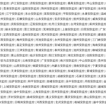
安防监控
|
庐江安防监控
|
济阳安防监控
|
胶州安防监控
|
番禺安防监控
|
坪山安防监控
|
控
|
贵港安防监控
|
益阳安防监控
|
荆州安防监控
|
濮阳安防监控
|
遂宁安防监控
|
沧州
监控
|
江宁安防监控
|
东台安防监控
|
富阳安防监控
|
平阳安防监控
|
永康安防监控
|
温
台州安防监控
|
石狮安防监控
|
山东安防监控
|
安庆安防监控
|
抚州安防监控
|
威海安防
安防监控
|
庆阳安防监控
|
辽阳安防监控
|
牡丹江安防监控
|
台湾安防监控
|
蓟州安防监
监控
|
丽水安防监控
|
晋江安防监控
|
芜湖安防监控
|
上饶安防监控
|
日照安防监控
|
广东
控
|
定西安防监控
|
盘锦安防监控
|
黑河安防监控
|
静海安防监控
|
高淳安防监控
|
建德
广西安防监控
|
梅州安防监控
|
河池安防监控
|
永州安防监控
|
随州安防监控
|
三门峡安
长寿安防监控
|
嘉定安防监控
|
徐州安防监控
|
宣城安防监控
|
德州安防监控
|
海南安防
淳安安防监控
|
江津安防监控
|
青浦安防监控
|
泰州安防监控
|
池州安防监控
|
柳城安防
安防监控
|
黄山安防监控
|
临沂安防监控
|
阳江安防监控
|
湖北安防监控
|
信阳安防监控
|
|
驻马店安防监控
|
云南安防监控
|
广安安防监控
|
南川安防监控
|
中山安防监控
|
贵州
浮安防监控
|
山西安防监控
|
铜梁安防监控
|
内蒙古安防监控
|
潼南安防监控
|
宁夏安防
安防监控
|
天津安防监控
|
北京安防监控
|
南京安防监控
|
东城安防监控
|
黄埔安防监控
|
|
郑州安防监控
|
昆明安防监控
|
贵阳安防监控
|
成都安防监控
|
石家庄安防监控
|
太原
防监控
|
拉萨安防监控
|
和平安防监控
|
鼓楼安防监控
|
吴中安防监控
|
丹阳安防监控
|
控
|
上城安防监控
|
余姚安防监控
|
鹿城安防监控
|
南湖安防监控
|
德清安防监控
|
越城
田安防监控
|
渝中安防监控
|
上海安防监控
|
苏州安防监控
|
西城安防监控
|
浦东安防监
防监控
|
开封安防监控
|
曲靖安防监控
|
遵义安防监控
|
重庆安防监控
|
唐山安防监控
|
大
尔安防监控
|
日喀则安防监控
|
河西安防监控
|
玄武安防监控
|
相城安防监控
|
扬中安防