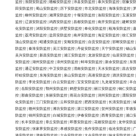
监控
|
淮阴安防监控
|
赣榆安防监控
|
沛县安防监控
|
泰兴安防监控
|
宿豫安
田安防监控
|
蜀山安防监控
|
历下安防监控
|
市北安防监控
|
海珠安防监控
|
监控
|
柳州安防监控
|
湘潭安防监控
|
十堰安防监控
|
洛阳安防监控
|
玉溪安
监控
|
辽源安防监控
|
鸡西安防监控
|
昌都安防监控
|
南开安防监控
|
建邺安
化安防监控
|
沭阳安防监控
|
拱墅安防监控
|
奉化安防监控
|
瓯海安防监控
|
监控
|
荔湾安防监控
|
盐田安防监控
|
南岸安防监控
|
海定安防监控
|
徐汇安
顶山安防监控
|
昭通安防监控
|
安顺安防监控
|
自贡安防监控
|
邯郸安防监控
防监控
|
秦淮安防监控
|
吴江安防监控
|
丹徒安防监控
|
天宁安防监控
|
锡山
吴兴安防监控
|
新昌安防监控
|
浦江安防监控
|
龙游安防监控
|
仙居安防监控
安防监控
|
湖州安防监控
|
漳州安防监控
|
蚌埠安防监控
|
新余安防监控
|
东
监控
|
通辽安防监控
|
中卫安防监控
|
渭南安防监控
|
天水安防监控
|
昌吉安
盱眙安防监控
|
东海安防监控
|
泉山安防监控
|
高港安防监控
|
泗洪安防监控
防监控
|
李沧安防监控
|
白云安防监控
|
宝安安防监控
|
九龙坡安防监控
|
丰
控
|
岳阳安防监控
|
鄂州安防监控
|
鹤壁安防监控
|
丽江安防监控
|
铜仁安防
控
|
那曲安防监控
|
东丽安防监控
|
雨花台安防监控
|
润州安防监控
|
溧阳安
化安防监控
|
三门安防监控
|
云和安防监控
|
肥西安防监控
|
长清安防监控
|
防监控
|
赣州安防监控
|
潍坊安防监控
|
湛江安防监控
|
贺州安防监控
|
常德
防监控
|
锦州安防监控
|
白城安防监控
|
伊春安防监控
|
西青安防监控
|
浦口
控
|
长丰安防监控
|
章丘安防监控
|
即墨安防监控
|
花都安防监控
|
龙华安防
安防监控
|
张家界安防监控
|
孝感安防监控
|
焦作安防监控
|
临沧安防监控
|
港安防监控
|
津南安防监控
|
六合安防监控
|
太仓安防监控
|
响水安防监控
|