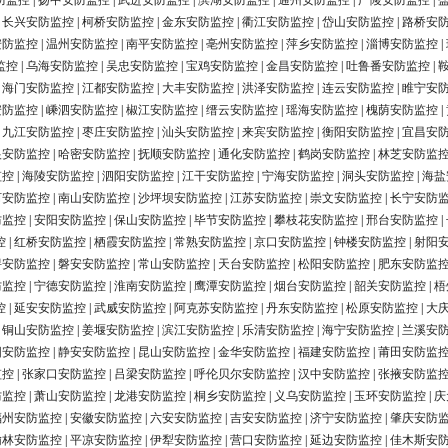
防监控
|
扬中安防监控
|
武进安防监控
|
滨湖安防监控
|
通州安防监控
|
广陵安防监控
|
|
长兴安防监控
|
柯桥安防监控
|
金东安防监控
|
衢江安防监控
|
岱山安防监控
|
路桥安
安防监控
|
温州安防监控
|
南平安防监控
|
亳州安防监控
|
萍乡安防监控
|
淄博安防监控
|
监控
|
乌海安防监控
|
吴忠安防监控
|
宝鸡安防监控
|
金昌安防监控
|
吐鲁番安防监控
|
|
海门安防监控
|
江都安防监控
|
大丰安防监控
|
洪泽安防监控
|
连云安防监控
|
睢宁安
安防监控
|
嵊泗安防监控
|
椒江安防监控
|
缙云安防监控
|
瑶海安防监控
|
槐荫安防监控
|
|
九江安防监控
|
枣庄安防监控
|
汕头安防监控
|
来宾安防监控
|
衡阳安防监控
|
宜昌安
银安防监控
|
哈密安防监控
|
抚顺安防监控
|
通化安防监控
|
鹤岗安防监控
|
林芝安防监
监控
|
海陵安防监控
|
泗阳安防监控
|
江干安防监控
|
宁海安防监控
|
洞头安防监控
|
海盐
河安防监控
|
南山安防监控
|
沙坪坝安防监控
|
江苏安防监控
|
崇文安防监控
|
长宁安防
防监控
|
安阳安防监控
|
保山安防监控
|
毕节安防监控
|
攀枝花安防监控
|
邢台安防监控
|
控
|
红桥安防监控
|
栖霞安防监控
|
常熟安防监控
|
京口安防监控
|
钟楼安防监控
|
射阳
浔安防监控
|
磐安安防监控
|
常山安防监控
|
天台安防监控
|
松阳安防监控
|
肥东安防监
防监控
|
宁德安防监控
|
淮南安防监控
|
鹰潭安防监控
|
烟台安防监控
|
韶关安防监控
|
梧
控
|
延安安防监控
|
武威安防监控
|
阿克苏安防监控
|
丹东安防监控
|
松原安防监控
|
大
|
铜山安防监控
|
姜堰安防监控
|
滨江安防监控
|
乐清安防监控
|
海宁安防监控
|
兰溪安
阳安防监控
|
静安安防监控
|
昆山安防监控
|
金华安防监控
|
福建安防监控
|
莆田安防监
监控
|
张家口安防监控
|
吕梁安防监控
|
呼伦贝尔安防监控
|
汉中安防监控
|
张掖安防监
防监控
|
萧山安防监控
|
龙港安防监控
|
桐乡安防监控
|
义乌安防监控
|
玉环安防监控
|
庆
福州安防监控
|
安徽安防监控
|
六安安防监控
|
吉安安防监控
|
济宁安防监控
|
肇庆安防
榆林安防监控
|
平凉安防监控
|
伊犁安防监控
|
营口安防监控
|
延边安防监控
|
佳木斯安