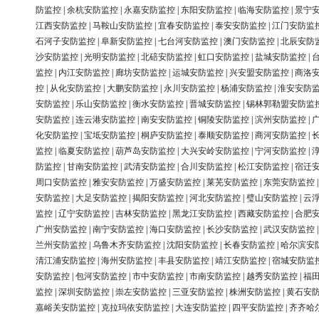
防监控
|
余杭安防监控
|
永嘉安防监控
|
东阳安防监控
|
临海安防监控
|
景宁
江西安防监控
|
马鞍山安防监控
|
宜春安防监控
|
泰安安防监控
|
江门安防监
石河子安防监控
|
阜新安防监控
|
七台河安防监控
|
澳门安防监控
|
北辰安防
沙安防监控
|
光明安防监控
|
北碚安防监控
|
虹口安防监控
|
盐城安防监控
|
监控
|
内江安防监控
|
廊坊安防监控
|
运城安防监控
|
兴安盟安防监控
|
商洛
控
|
从化安防监控
|
大鹏安防监控
|
永川安防监控
|
杨浦安防监控
|
淮安安防
安防监控
|
乐山安防监控
|
衡水安防监控
|
晋城安防监控
|
锡林郭勒盟安防监
安防监控
|
连云港安防监控
|
南安安防监控
|
铜陵安防监控
|
滨州安防监控
|
化安防监控
|
宝坻安防监控
|
桐庐安防监控
|
泰顺安防监控
|
商河安防监控
|
监控
|
临夏安防监控
|
葫芦岛安防监控
|
大兴安岭安防监控
|
宁河安防监控
|
防监控
|
甘南安防监控
|
武清安防监控
|
合川安防监控
|
松江安防监控
|
宿迁
周口安防监控
|
雅安安防监控
|
万盛安防监控
|
莱芜安防监控
|
东莞安防监控
安防监控
|
大足安防监控
|
揭阳安防监控
|
河北安防监控
|
璧山安防监控
|
云
监控
|
辽宁安防监控
|
吉林安防监控
|
黑龙江安防监控
|
西藏安防监控
|
合肥
广州安防监控
|
南宁安防监控
|
海口安防监控
|
长沙安防监控
|
武汉安防监控
兰州安防监控
|
乌鲁木齐安防监控
|
沈阳安防监控
|
长春安防监控
|
哈尔滨安
清江浦安防监控
|
海州安防监控
|
丰县安防监控
|
靖江安防监控
|
宿城安防监
安防监控
|
包河安防监控
|
市中安防监控
|
市南安防监控
|
越秀安防监控
|
福
监控
|
深圳安防监控
|
崇左安防监控
|
三亚安防监控
|
株洲安防监控
|
黄石安
嘉峪关安防监控
|
克拉玛依安防监控
|
大连安防监控
|
四平安防监控
|
齐齐哈