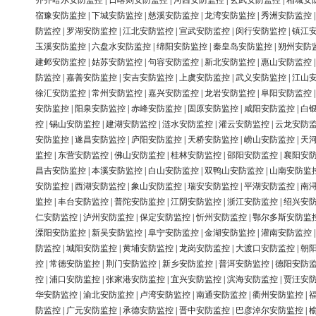
齐齐哈尔安防监控
|
日喀则安防监控
|
河西安防监控
|
玄武安防监控
|
相城安
宿豫安防监控
|
下城安防监控
|
慈溪安防监控
|
龙湾安防监控
|
秀洲安防监控
防监控
|
罗湖安防监控
|
江北安防监控
|
宣武安防监控
|
闵行安防监控
|
镇江
玉溪安防监控
|
六盘水安防监控
|
绵阳安防监控
|
秦皇岛安防监控
|
朔州安防
建邺安防监控
|
姑苏安防监控
|
句容安防监控
|
新北安防监控
|
惠山安防监控
防监控
|
嘉善安防监控
|
安吉安防监控
|
上虞安防监控
|
武义安防监控
|
江山
徐汇安防监控
|
常州安防监控
|
嘉兴安防监控
|
龙岩安防监控
|
阜阳安防监控
安防监控
|
阳泉安防监控
|
赤峰安防监控
|
固原安防监控
|
咸阳安防监控
|
白
控
|
锡山安防监控
|
建湖安防监控
|
涟水安防监控
|
灌云安防监控
|
云龙安防
安防监控
|
遂昌安防监控
|
庐阳安防监控
|
天桥安防监控
|
崂山安防监控
|
天
监控
|
东营安防监控
|
佛山安防监控
|
桂林安防监控
|
邵阳安防监控
|
襄阳安
昌吉安防监控
|
本溪安防监控
|
白山安防监控
|
双鸭山安防监控
|
山南安防监
安防监控
|
西湖安防监控
|
象山安防监控
|
瑞安安防监控
|
平湖安防监控
|
南
监控
|
丰台安防监控
|
普陀安防监控
|
江阴安防监控
|
浙江安防监控
|
绍兴安
仁安防监控
|
泸州安防监控
|
保定安防监控
|
忻州安防监控
|
鄂尔多斯安防监
溧阳安防监控
|
新吴安防监控
|
阜宁安防监控
|
金湖安防监控
|
灌南安防监控
防监控
|
城阳安防监控
|
黄埔安防监控
|
龙岗安防监控
|
大渡口安防监控
|
朝
控
|
常德安防监控
|
荆门安防监控
|
新乡安防监控
|
普洱安防监控
|
德阳安防
控
|
浦口安防监控
|
张家港安防监控
|
宜兴安防监控
|
滨海安防监控
|
贾汪安
华安防监控
|
渝北安防监控
|
卢湾安防监控
|
南通安防监控
|
衢州安防监控
|
防监控
|
广元安防监控
|
承德安防监控
|
晋中安防监控
|
巴彦淖尔安防监控
|