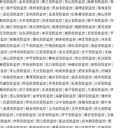
桥安防监控
|
金东安防监控
|
衢江安防监控
|
岱山安防监控
|
路桥安防监控
|
青
监控
|
南平安防监控
|
亳州安防监控
|
萍乡安防监控
|
淄博安防监控
|
珠海安防
控
|
吴忠安防监控
|
宝鸡安防监控
|
金昌安防监控
|
吐鲁番安防监控
|
鞍山安防
都安防监控
|
大丰安防监控
|
洪泽安防监控
|
连云安防监控
|
睢宁安防监控
|
兴
监控
|
椒江安防监控
|
缙云安防监控
|
瑶海安防监控
|
槐荫安防监控
|
黄岛安防
庄安防监控
|
汕头安防监控
|
来宾安防监控
|
衡阳安防监控
|
宜昌安防监控
|
平
防监控
|
抚顺安防监控
|
通化安防监控
|
鹤岗安防监控
|
林芝安防监控
|
河东安
泗阳安防监控
|
江干安防监控
|
宁海安防监控
|
洞头安防监控
|
海盐安防监控
|
防监控
|
沙坪坝安防监控
|
江苏安防监控
|
崇文安防监控
|
长宁安防监控
|
无锡
控
|
保山安防监控
|
毕节安防监控
|
攀枝花安防监控
|
邢台安防监控
|
长治安防
栖霞安防监控
|
常熟安防监控
|
京口安防监控
|
钟楼安防监控
|
射阳安防监控
|
防监控
|
常山安防监控
|
天台安防监控
|
松阳安防监控
|
肥东安防监控
|
历城安
控
|
淮南安防监控
|
鹰潭安防监控
|
烟台安防监控
|
韶关安防监控
|
梧州安防监
武威安防监控
|
阿克苏安防监控
|
丹东安防监控
|
松原安防监控
|
大庆安防监
堰安防监控
|
滨江安防监控
|
乐清安防监控
|
海宁安防监控
|
兰溪安防监控
|
开
防监控
|
昆山安防监控
|
金华安防监控
|
福建安防监控
|
莆田安防监控
|
滁州安
控
|
吕梁安防监控
|
呼伦贝尔安防监控
|
汉中安防监控
|
张掖安防监控
|
喀什安
控
|
龙港安防监控
|
桐乡安防监控
|
义乌安防监控
|
玉环安防监控
|
庆元安防监
安防监控
|
六安安防监控
|
吉安安防监控
|
济宁安防监控
|
肇庆安防监控
|
玉林
安防监控
|
伊犁安防监控
|
营口安防监控
|
延边安防监控
|
佳木斯安防监控
|
香
监控
|
济阳安防监控
|
胶州安防监控
|
番禺安防监控
|
坪山安防监控
|
巴南安防