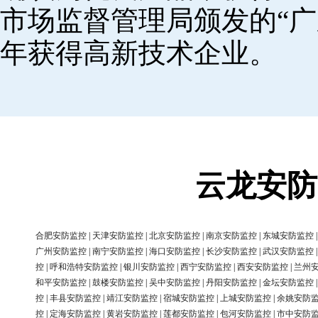
市场监督管理局颁发的“广
年获得高新技术企业。
云龙安防
合肥安防监控
|
天津安防监控
|
北京安防监控
|
南京安防监控
|
东城安防监控
广州安防监控
|
南宁安防监控
|
海口安防监控
|
长沙安防监控
|
武汉安防监控
控
|
呼和浩特安防监控
|
银川安防监控
|
西宁安防监控
|
西安安防监控
|
兰州
和平安防监控
|
鼓楼安防监控
|
吴中安防监控
|
丹阳安防监控
|
金坛安防监控
控
|
丰县安防监控
|
靖江安防监控
|
宿城安防监控
|
上城安防监控
|
余姚安防
控
|
定海安防监控
|
黄岩安防监控
|
莲都安防监控
|
包河安防监控
|
市中安防