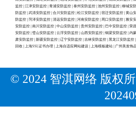
监控
|
江津安防监控
|
青浦安防监控
|
泰州安防监控
|
池州安防监控
|
柳城安
防监控
|
武清安防监控
|
合川安防监控
|
松江安防监控
|
宿迁安防监控
|
黄山
防监控
|
菏泽安防监控
|
清远安防监控
|
河南安防监控
|
周口安防监控
|
雅安
安防监控
|
南川安防监控
|
中山安防监控
|
贵州安防监控
|
巴中安防监控
|
荣
安防监控
|
璧山安防监控
|
云浮安防监控
|
山西安防监控
|
铜梁安防监控
|
内
肃安防监控
|
新疆安防监控
|
辽宁安防监控
|
吉林安防监控
|
黑龙江安防监控
回收
|
上海SSL证书办理
|
上海自适应网站建设
|
上海模板建站
|
广州美发饰
© 2024 智淇网络 版权所有 Al
2024