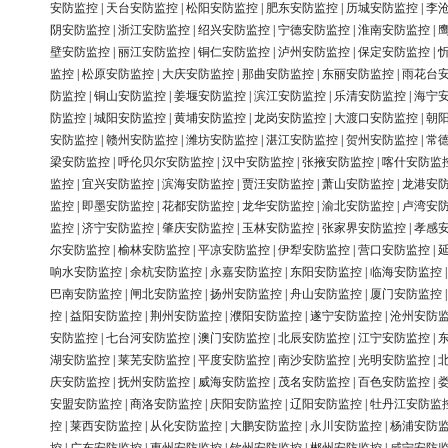
安防监控
|
天台安防监控
|
松阳安防监控
|
肥东安防监控
|
历城安防监控
|
李
阴安防监控
|
浙江安防监控
|
绍兴安防监控
|
宁德安防监控
|
淮南安防监控
|
壁安防监控
|
丽江安防监控
|
铜仁安防监控
|
泸州安防监控
|
保定安防监控
|
监控
|
松原安防监控
|
大庆安防监控
|
那曲安防监控
|
东丽安防监控
|
雨花台
防监控
|
铜山安防监控
|
姜堰安防监控
|
滨江安防监控
|
乐清安防监控
|
海宁
防监控
|
城阳安防监控
|
黄埔安防监控
|
龙岗安防监控
|
大渡口安防监控
|
朝
安防监控
|
赣州安防监控
|
潍坊安防监控
|
湛江安防监控
|
贺州安防监控
|
常
梁安防监控
|
呼伦贝尔安防监控
|
汉中安防监控
|
张掖安防监控
|
喀什安防监
监控
|
宜兴安防监控
|
滨海安防监控
|
贾汪安防监控
|
萧山安防监控
|
龙港安
监控
|
即墨安防监控
|
花都安防监控
|
龙华安防监控
|
渝北安防监控
|
卢湾安
监控
|
济宁安防监控
|
肇庆安防监控
|
玉林安防监控
|
张家界安防监控
|
孝感
尔安防监控
|
榆林安防监控
|
平凉安防监控
|
伊犁安防监控
|
营口安防监控
|
响水安防监控
|
余杭安防监控
|
永嘉安防监控
|
东阳安防监控
|
临海安防监控
巴南安防监控
|
闸北安防监控
|
扬州安防监控
|
舟山安防监控
|
厦门安防监控
控
|
益阳安防监控
|
荆州安防监控
|
濮阳安防监控
|
遂宁安防监控
|
沧州安防
安防监控
|
七台河安防监控
|
澳门安防监控
|
北辰安防监控
|
江宁安防监控
|
湖安防监控
|
莱芜安防监控
|
平度安防监控
|
南沙安防监控
|
光明安防监控
|
庆安防监控
|
抚州安防监控
|
威海安防监控
|
茂名安防监控
|
百色安防监控
|
安盟安防监控
|
商洛安防监控
|
庆阳安防监控
|
辽阳安防监控
|
牡丹江安防监
控
|
莱西安防监控
|
从化安防监控
|
大鹏安防监控
|
永川安防监控
|
杨浦安防