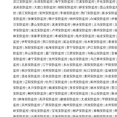
滨江安防监控
|
乐清安防监控
|
海宁安防监控
|
兰溪安防监控
|
开化安防监控
龙岗安防监控
|
大渡口安防监控
|
朝阳安防监控
|
静安安防监控
|
昆山安防监
控
|
湛江安防监控
|
贺州安防监控
|
常德安防监控
|
荆门安防监控
|
新乡安防
安防监控
|
张掖安防监控
|
喀什安防监控
|
锦州安防监控
|
白城安防监控
|
伊
汪安防监控
|
萧山安防监控
|
龙港安防监控
|
桐乡安防监控
|
义乌安防监控
|
华安防监控
|
渝北安防监控
|
卢湾安防监控
|
南通安防监控
|
衢州安防监控
|
林安防监控
|
张家界安防监控
|
孝感安防监控
|
焦作安防监控
|
临沧安防监控
监控
|
伊犁安防监控
|
营口安防监控
|
延边安防监控
|
佳木斯安防监控
|
香港
防监控
|
东阳安防监控
|
临海安防监控
|
景宁安防监控
|
庐江安防监控
|
济阳
防监控
|
舟山安防监控
|
厦门安防监控
|
江西安防监控
|
马鞍山安防监控
|
宜
安防监控
|
遂宁安防监控
|
沧州安防监控
|
临汾安防监控
|
乌兰察布安防监控
监控
|
北辰安防监控
|
江宁安防监控
|
东台安防监控
|
富阳安防监控
|
平阳安
监控
|
南沙安防监控
|
光明安防监控
|
北碚安防监控
|
虹口安防监控
|
盐城安
监控
|
茂名安防监控
|
百色安防监控
|
娄底安防监控
|
黄冈安防监控
|
许昌安
防监控
|
辽阳安防监控
|
牡丹江安防监控
|
台湾安防监控
|
蓟州安防监控
|
溧
安防监控
|
永川安防监控
|
杨浦安防监控
|
淮安安防监控
|
丽水安防监控
|
晋
安防监控
|
郴州安防监控
|
咸宁安防监控
|
漯河安防监控
|
乐山安防监控
|
衡
控
|
静海安防监控
|
高淳安防监控
|
建德安防监控
|
文成安防监控
|
平阴安防
监控
|
滨州安防监控
|
广西安防监控
|
梅州安防监控
|
河池安防监控
|
永州安
岭安防监控
|
绥化安防监控
|
宝坻安防监控
|
桐庐安防监控
|
泰顺安防监控
|
南安防监控
|
汕尾安防监控
|
北海安防监控
|
怀化安防监控
|
南阳安防监控
|