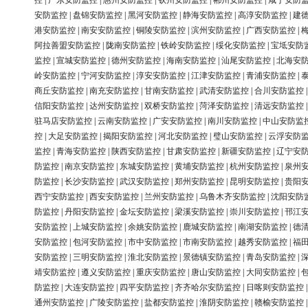
控
|
广东安防监控
|
惠州安防监控
|
钦州安防监控
|
郴州安防监控
|
咸宁安防
安防监控
|
盘锦安防监控
|
黑河安防监控
|
静海安防监控
|
高淳安防监控
|
建
港安防监控
|
南安安防监控
|
铜陵安防监控
|
滨州安防监控
|
广西安防监控
|
阿拉善盟安防监控
|
陇南安防监控
|
铁岭安防监控
|
绥化安防监控
|
宝坻安防
监控
|
宣城安防监控
|
德州安防监控
|
海南安防监控
|
汕尾安防监控
|
北海安
岭安防监控
|
宁河安防监控
|
淳安安防监控
|
江津安防监控
|
青浦安防监控
|
商丘安防监控
|
南充安防监控
|
甘南安防监控
|
武清安防监控
|
合川安防监控
信阳安防监控
|
达州安防监控
|
双桥安防监控
|
菏泽安防监控
|
清远安防监控
驻马店安防监控
|
云南安防监控
|
广安安防监控
|
南川安防监控
|
中山安防监
控
|
大足安防监控
|
揭阳安防监控
|
河北安防监控
|
璧山安防监控
|
云浮安防
监控
|
青海安防监控
|
陕西安防监控
|
甘肃安防监控
|
新疆安防监控
|
辽宁安
防监控
|
南京安防监控
|
东城安防监控
|
黄埔安防监控
|
杭州安防监控
|
泉州
防监控
|
长沙安防监控
|
武汉安防监控
|
郑州安防监控
|
昆明安防监控
|
贵阳
西宁安防监控
|
西安安防监控
|
兰州安防监控
|
乌鲁木齐安防监控
|
沈阳安防
防监控
|
丹阳安防监控
|
金坛安防监控
|
梁溪安防监控
|
崇川安防监控
|
邗江
安防监控
|
上城安防监控
|
余姚安防监控
|
鹿城安防监控
|
南湖安防监控
|
德
安防监控
|
包河安防监控
|
市中安防监控
|
市南安防监控
|
越秀安防监控
|
福
安防监控
|
三明安防监控
|
淮北安防监控
|
景德镇安防监控
|
青岛安防监控
|
靖安防监控
|
遵义安防监控
|
重庆安防监控
|
唐山安防监控
|
大同安防监控
|
防监控
|
大连安防监控
|
四平安防监控
|
齐齐哈尔安防监控
|
日喀则安防监控
通州安防监控
|
广陵安防监控
|
盐都安防监控
|
淮阴安防监控
|
赣榆安防监控