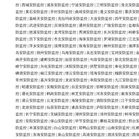
控
|
西城安防监控
|
浦东安防监控
|
宁波安防监控
|
三明安防监控
|
淮北安防
监控
|
黄石安防监控
|
开封安防监控
|
曲靖安防监控
|
遵义安防监控
|
重庆安
防监控
|
嘉峪关安防监控
|
克拉玛依安防监控
|
大连安防监控
|
四平安防监控
防监控
|
武进安防监控
|
滨湖安防监控
|
通州安防监控
|
广陵安防监控
|
盐都
防监控
|
慈溪安防监控
|
龙湾安防监控
|
秀洲安防监控
|
长兴安防监控
|
柯桥
防监控
|
历下安防监控
|
市北安防监控
|
海珠安防监控
|
罗湖安防监控
|
江北
防监控
|
萍乡安防监控
|
淄博安防监控
|
珠海安防监控
|
柳州安防监控
|
湘潭
岛安防监控
|
朔州安防监控
|
乌海安防监控
|
吴忠安防监控
|
宝鸡安防监控
|
南开安防监控
|
建邺安防监控
|
姑苏安防监控
|
句容安防监控
|
新北安防监控
睢宁安防监控
|
兴化安防监控
|
沭阳安防监控
|
拱墅安防监控
|
奉化安防监控
嵊泗安防监控
|
椒江安防监控
|
缙云安防监控
|
瑶海安防监控
|
槐荫安防监控
常州安防监控
|
嘉兴安防监控
|
龙岩安防监控
|
阜阳安防监控
|
九江安防监控
控
|
昭通安防监控
|
安顺安防监控
|
自贡安防监控
|
邯郸安防监控
|
阳泉安防
控
|
通化安防监控
|
鹤岗安防监控
|
林芝安防监控
|
河东安防监控
|
秦淮安防
控
|
灌云安防监控
|
云龙安防监控
|
海陵安防监控
|
泗阳安防监控
|
江干安防
控
|
龙游安防监控
|
仙居安防监控
|
遂昌安防监控
|
庐阳安防监控
|
天桥安防
监控
|
长宁安防监控
|
无锡安防监控
|
湖州安防监控
|
漳州安防监控
|
蚌埠安
监控
|
安阳安防监控
|
保山安防监控
|
毕节安防监控
|
攀枝花安防监控
|
邢台
防监控
|
本溪安防监控
|
白山安防监控
|
双鸭山安防监控
|
山南安防监控
|
红
安防监控
|
东海安防监控
|
泉山安防监控
|
高港安防监控
|
泗洪安防监控
|
西