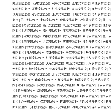
秀洲安防监控
|
长兴安防监控
|
柯桥安防监控
|
金东安防监控
|
衢江安防监控
海珠安防监控
|
罗湖安防监控
|
江北安防监控
|
宣武安防监控
|
闵行安防监控
珠海安防监控
|
柳州安防监控
|
湘潭安防监控
|
十堰安防监控
|
洛阳安防监控
监控
|
吴忠安防监控
|
宝鸡安防监控
|
金昌安防监控
|
吐鲁番安防监控
|
鞍山
防监控
|
句容安防监控
|
新北安防监控
|
惠山安防监控
|
海门安防监控
|
江都
防监控
|
拱墅安防监控
|
奉化安防监控
|
瓯海安防监控
|
嘉善安防监控
|
安吉
防监控
|
瑶海安防监控
|
槐荫安防监控
|
黄岛安防监控
|
荔湾安防监控
|
盐田
防监控
|
阜阳安防监控
|
九江安防监控
|
枣庄安防监控
|
汕头安防监控
|
来宾
安防监控
|
邯郸安防监控
|
阳泉安防监控
|
赤峰安防监控
|
固原安防监控
|
咸
安防监控
|
河东安防监控
|
秦淮安防监控
|
吴江安防监控
|
丹徒安防监控
|
天
安防监控
|
泗阳安防监控
|
江干安防监控
|
宁海安防监控
|
洞头安防监控
|
海
安防监控
|
庐阳安防监控
|
天桥安防监控
|
崂山安防监控
|
天河安防监控
|
南
州安防监控
|
漳州安防监控
|
蚌埠安防监控
|
新余安防监控
|
东营安防监控
|
节安防监控
|
攀枝花安防监控
|
邢台安防监控
|
长治安防监控
|
通辽安防监控
双鸭山安防监控
|
山南安防监控
|
红桥安防监控
|
栖霞安防监控
|
常熟安防监
控
|
高港安防监控
|
泗洪安防监控
|
西湖安防监控
|
象山安防监控
|
瑞安安防
控
|
肥东安防监控
|
历城安防监控
|
李沧安防监控
|
白云安防监控
|
宝安安防
监控
|
宁德安防监控
|
淮南安防监控
|
鹰潭安防监控
|
烟台安防监控
|
韶关安
监控
|
泸州安防监控
|
保定安防监控
|
忻州安防监控
|
鄂尔多斯安防监控
|
延
曲安防监控
|
东丽安防监控
|
雨花台安防监控
|
润州安防监控
|
溧阳安防监控