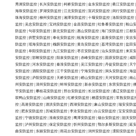
秀洲安防监控
|
长兴安防监控
|
柯桥安防监控
|
金东安防监控
|
衢江安防监控
海珠安防监控
|
罗湖安防监控
|
江北安防监控
|
宣武安防监控
|
闵行安防监控
珠海安防监控
|
柳州安防监控
|
湘潭安防监控
|
十堰安防监控
|
洛阳安防监控
监控
|
吴忠安防监控
|
宝鸡安防监控
|
金昌安防监控
|
吐鲁番安防监控
|
鞍山
防监控
|
句容安防监控
|
新北安防监控
|
惠山安防监控
|
海门安防监控
|
江都
防监控
|
拱墅安防监控
|
奉化安防监控
|
瓯海安防监控
|
嘉善安防监控
|
安吉
防监控
|
瑶海安防监控
|
槐荫安防监控
|
黄岛安防监控
|
荔湾安防监控
|
盐田
防监控
|
阜阳安防监控
|
九江安防监控
|
枣庄安防监控
|
汕头安防监控
|
来宾
安防监控
|
邯郸安防监控
|
阳泉安防监控
|
赤峰安防监控
|
固原安防监控
|
咸
安防监控
|
河东安防监控
|
秦淮安防监控
|
吴江安防监控
|
丹徒安防监控
|
天
安防监控
|
泗阳安防监控
|
江干安防监控
|
宁海安防监控
|
洞头安防监控
|
海
安防监控
|
庐阳安防监控
|
天桥安防监控
|
崂山安防监控
|
天河安防监控
|
南
州安防监控
|
漳州安防监控
|
蚌埠安防监控
|
新余安防监控
|
东营安防监控
|
节安防监控
|
攀枝花安防监控
|
邢台安防监控
|
长治安防监控
|
通辽安防监控
双鸭山安防监控
|
山南安防监控
|
红桥安防监控
|
栖霞安防监控
|
常熟安防监
控
|
高港安防监控
|
泗洪安防监控
|
西湖安防监控
|
象山安防监控
|
瑞安安防
控
|
肥东安防监控
|
历城安防监控
|
李沧安防监控
|
白云安防监控
|
宝安安防
监控
|
宁德安防监控
|
淮南安防监控
|
鹰潭安防监控
|
烟台安防监控
|
韶关安
监控
|
泸州安防监控
|
保定安防监控
|
忻州安防监控
|
鄂尔多斯安防监控
|
延
曲安防监控
|
东丽安防监控
|
雨花台安防监控
|
润州安防监控
|
溧阳安防监控