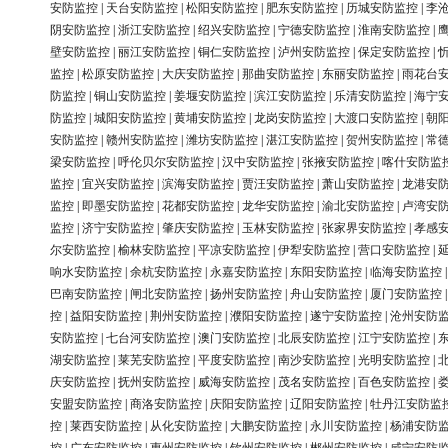
安防监控
|
天台安防监控
|
松阳安防监控
|
肥东安防监控
|
历城安防监控
|
李
阴安防监控
|
浙江安防监控
|
绍兴安防监控
|
宁德安防监控
|
淮南安防监控
|
壁安防监控
|
丽江安防监控
|
铜仁安防监控
|
泸州安防监控
|
保定安防监控
|
监控
|
松原安防监控
|
大庆安防监控
|
那曲安防监控
|
东丽安防监控
|
雨花台
防监控
|
铜山安防监控
|
姜堰安防监控
|
滨江安防监控
|
乐清安防监控
|
海宁
防监控
|
城阳安防监控
|
黄埔安防监控
|
龙岗安防监控
|
大渡口安防监控
|
朝
安防监控
|
赣州安防监控
|
潍坊安防监控
|
湛江安防监控
|
贺州安防监控
|
常
梁安防监控
|
呼伦贝尔安防监控
|
汉中安防监控
|
张掖安防监控
|
喀什安防监
监控
|
宜兴安防监控
|
滨海安防监控
|
贾汪安防监控
|
萧山安防监控
|
龙港安
监控
|
即墨安防监控
|
花都安防监控
|
龙华安防监控
|
渝北安防监控
|
卢湾安
监控
|
济宁安防监控
|
肇庆安防监控
|
玉林安防监控
|
张家界安防监控
|
孝感
尔安防监控
|
榆林安防监控
|
平凉安防监控
|
伊犁安防监控
|
营口安防监控
|
响水安防监控
|
余杭安防监控
|
永嘉安防监控
|
东阳安防监控
|
临海安防监控
巴南安防监控
|
闸北安防监控
|
扬州安防监控
|
舟山安防监控
|
厦门安防监控
控
|
益阳安防监控
|
荆州安防监控
|
濮阳安防监控
|
遂宁安防监控
|
沧州安防
安防监控
|
七台河安防监控
|
澳门安防监控
|
北辰安防监控
|
江宁安防监控
|
湖安防监控
|
莱芜安防监控
|
平度安防监控
|
南沙安防监控
|
光明安防监控
|
庆安防监控
|
抚州安防监控
|
威海安防监控
|
茂名安防监控
|
百色安防监控
|
安盟安防监控
|
商洛安防监控
|
庆阳安防监控
|
辽阳安防监控
|
牡丹江安防监
控
|
莱西安防监控
|
从化安防监控
|
大鹏安防监控
|
永川安防监控
|
杨浦安防