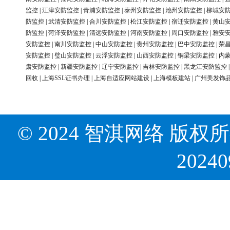
监控
|
江津安防监控
|
青浦安防监控
|
泰州安防监控
|
池州安防监控
|
柳城安
防监控
|
武清安防监控
|
合川安防监控
|
松江安防监控
|
宿迁安防监控
|
黄山
防监控
|
菏泽安防监控
|
清远安防监控
|
河南安防监控
|
周口安防监控
|
雅安
安防监控
|
南川安防监控
|
中山安防监控
|
贵州安防监控
|
巴中安防监控
|
荣
安防监控
|
璧山安防监控
|
云浮安防监控
|
山西安防监控
|
铜梁安防监控
|
内
肃安防监控
|
新疆安防监控
|
辽宁安防监控
|
吉林安防监控
|
黑龙江安防监控
回收
|
上海SSL证书办理
|
上海自适应网站建设
|
上海模板建站
|
广州美发饰
© 2024 智淇网络 版权所有 Al
2024