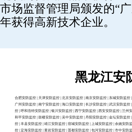
市场监督管理局颁发的“广
年获得高新技术企业。
黑龙江安
合肥安防监控
|
天津安防监控
|
北京安防监控
|
南京安防监控
|
东城安防监控
广州安防监控
|
南宁安防监控
|
海口安防监控
|
长沙安防监控
|
武汉安防监控
控
|
呼和浩特安防监控
|
银川安防监控
|
西宁安防监控
|
西安安防监控
|
兰州
和平安防监控
|
鼓楼安防监控
|
吴中安防监控
|
丹阳安防监控
|
金坛安防监控
控
|
丰县安防监控
|
靖江安防监控
|
宿城安防监控
|
上城安防监控
|
余姚安防
控
|
定海安防监控
|
黄岩安防监控
|
莲都安防监控
|
包河安防监控
|
市中安防