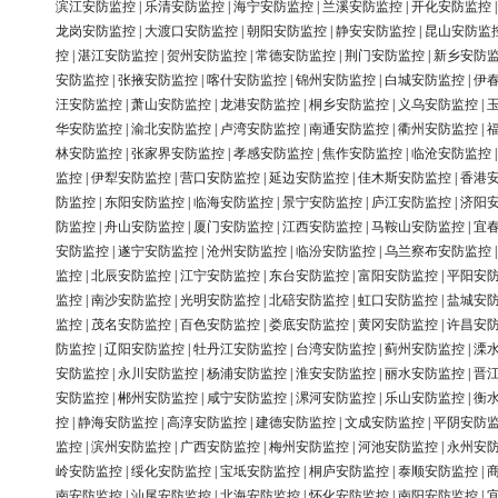
滨江安防监控
|
乐清安防监控
|
海宁安防监控
|
兰溪安防监控
|
开化安防监控
龙岗安防监控
|
大渡口安防监控
|
朝阳安防监控
|
静安安防监控
|
昆山安防监
控
|
湛江安防监控
|
贺州安防监控
|
常德安防监控
|
荆门安防监控
|
新乡安防
安防监控
|
张掖安防监控
|
喀什安防监控
|
锦州安防监控
|
白城安防监控
|
伊
汪安防监控
|
萧山安防监控
|
龙港安防监控
|
桐乡安防监控
|
义乌安防监控
|
华安防监控
|
渝北安防监控
|
卢湾安防监控
|
南通安防监控
|
衢州安防监控
|
林安防监控
|
张家界安防监控
|
孝感安防监控
|
焦作安防监控
|
临沧安防监控
监控
|
伊犁安防监控
|
营口安防监控
|
延边安防监控
|
佳木斯安防监控
|
香港
防监控
|
东阳安防监控
|
临海安防监控
|
景宁安防监控
|
庐江安防监控
|
济阳
防监控
|
舟山安防监控
|
厦门安防监控
|
江西安防监控
|
马鞍山安防监控
|
宜
安防监控
|
遂宁安防监控
|
沧州安防监控
|
临汾安防监控
|
乌兰察布安防监控
监控
|
北辰安防监控
|
江宁安防监控
|
东台安防监控
|
富阳安防监控
|
平阳安
监控
|
南沙安防监控
|
光明安防监控
|
北碚安防监控
|
虹口安防监控
|
盐城安
监控
|
茂名安防监控
|
百色安防监控
|
娄底安防监控
|
黄冈安防监控
|
许昌安
防监控
|
辽阳安防监控
|
牡丹江安防监控
|
台湾安防监控
|
蓟州安防监控
|
溧
安防监控
|
永川安防监控
|
杨浦安防监控
|
淮安安防监控
|
丽水安防监控
|
晋
安防监控
|
郴州安防监控
|
咸宁安防监控
|
漯河安防监控
|
乐山安防监控
|
衡
控
|
静海安防监控
|
高淳安防监控
|
建德安防监控
|
文成安防监控
|
平阴安防
监控
|
滨州安防监控
|
广西安防监控
|
梅州安防监控
|
河池安防监控
|
永州安
岭安防监控
|
绥化安防监控
|
宝坻安防监控
|
桐庐安防监控
|
泰顺安防监控
|
南安防监控
|
汕尾安防监控
|
北海安防监控
|
怀化安防监控
|
南阳安防监控
|