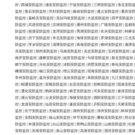
控
|
西城安防监控
|
浦东安防监控
|
宁波安防监控
|
三明安防监控
|
淮北安防
监控
|
黄石安防监控
|
开封安防监控
|
曲靖安防监控
|
遵义安防监控
|
重庆安
防监控
|
嘉峪关安防监控
|
克拉玛依安防监控
|
大连安防监控
|
四平安防监控
防监控
|
武进安防监控
|
滨湖安防监控
|
通州安防监控
|
广陵安防监控
|
盐都
防监控
|
慈溪安防监控
|
龙湾安防监控
|
秀洲安防监控
|
长兴安防监控
|
柯桥
防监控
|
历下安防监控
|
市北安防监控
|
海珠安防监控
|
罗湖安防监控
|
江北
防监控
|
萍乡安防监控
|
淄博安防监控
|
珠海安防监控
|
柳州安防监控
|
湘潭
岛安防监控
|
朔州安防监控
|
乌海安防监控
|
吴忠安防监控
|
宝鸡安防监控
|
南开安防监控
|
建邺安防监控
|
姑苏安防监控
|
句容安防监控
|
新北安防监控
睢宁安防监控
|
兴化安防监控
|
沭阳安防监控
|
拱墅安防监控
|
奉化安防监控
嵊泗安防监控
|
椒江安防监控
|
缙云安防监控
|
瑶海安防监控
|
槐荫安防监控
常州安防监控
|
嘉兴安防监控
|
龙岩安防监控
|
阜阳安防监控
|
九江安防监控
控
|
昭通安防监控
|
安顺安防监控
|
自贡安防监控
|
邯郸安防监控
|
阳泉安防
控
|
通化安防监控
|
鹤岗安防监控
|
林芝安防监控
|
河东安防监控
|
秦淮安防
控
|
灌云安防监控
|
云龙安防监控
|
海陵安防监控
|
泗阳安防监控
|
江干安防
控
|
龙游安防监控
|
仙居安防监控
|
遂昌安防监控
|
庐阳安防监控
|
天桥安防
监控
|
长宁安防监控
|
无锡安防监控
|
湖州安防监控
|
漳州安防监控
|
蚌埠安
监控
|
安阳安防监控
|
保山安防监控
|
毕节安防监控
|
攀枝花安防监控
|
邢台
防监控
|
本溪安防监控
|
白山安防监控
|
双鸭山安防监控
|
山南安防监控
|
红
安防监控
|
东海安防监控
|
泉山安防监控
|
高港安防监控
|
泗洪安防监控
|
西