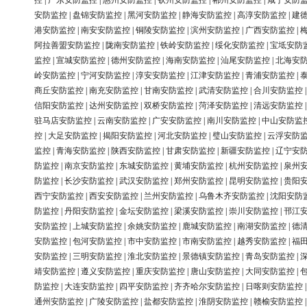
控
|
广东安防监控
|
惠州安防监控
|
钦州安防监控
|
郴州安防监控
|
咸宁安防
安防监控
|
盘锦安防监控
|
黑河安防监控
|
静海安防监控
|
高淳安防监控
|
建
港安防监控
|
南安安防监控
|
铜陵安防监控
|
滨州安防监控
|
广西安防监控
|
阿拉善盟安防监控
|
陇南安防监控
|
铁岭安防监控
|
绥化安防监控
|
宝坻安防
监控
|
宣城安防监控
|
德州安防监控
|
海南安防监控
|
汕尾安防监控
|
北海安
岭安防监控
|
宁河安防监控
|
淳安安防监控
|
江津安防监控
|
青浦安防监控
|
商丘安防监控
|
南充安防监控
|
甘南安防监控
|
武清安防监控
|
合川安防监控
信阳安防监控
|
达州安防监控
|
双桥安防监控
|
菏泽安防监控
|
清远安防监控
驻马店安防监控
|
云南安防监控
|
广安安防监控
|
南川安防监控
|
中山安防监
控
|
大足安防监控
|
揭阳安防监控
|
河北安防监控
|
璧山安防监控
|
云浮安防
监控
|
青海安防监控
|
陕西安防监控
|
甘肃安防监控
|
新疆安防监控
|
辽宁安
防监控
|
南京安防监控
|
东城安防监控
|
黄埔安防监控
|
杭州安防监控
|
泉州
防监控
|
长沙安防监控
|
武汉安防监控
|
郑州安防监控
|
昆明安防监控
|
贵阳
西宁安防监控
|
西安安防监控
|
兰州安防监控
|
乌鲁木齐安防监控
|
沈阳安防
防监控
|
丹阳安防监控
|
金坛安防监控
|
梁溪安防监控
|
崇川安防监控
|
邗江
安防监控
|
上城安防监控
|
余姚安防监控
|
鹿城安防监控
|
南湖安防监控
|
德
安防监控
|
包河安防监控
|
市中安防监控
|
市南安防监控
|
越秀安防监控
|
福
安防监控
|
三明安防监控
|
淮北安防监控
|
景德镇安防监控
|
青岛安防监控
|
靖安防监控
|
遵义安防监控
|
重庆安防监控
|
唐山安防监控
|
大同安防监控
|
防监控
|
大连安防监控
|
四平安防监控
|
齐齐哈尔安防监控
|
日喀则安防监控
通州安防监控
|
广陵安防监控
|
盐都安防监控
|
淮阴安防监控
|
赣榆安防监控