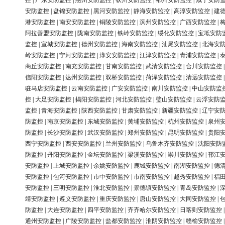
控
|
广东安防监控
|
惠州安防监控
|
钦州安防监控
|
郴州安防监控
|
咸宁安防
安防监控
|
盘锦安防监控
|
黑河安防监控
|
静海安防监控
|
高淳安防监控
|
建
港安防监控
|
南安安防监控
|
铜陵安防监控
|
滨州安防监控
|
广西安防监控
|
阿拉善盟安防监控
|
陇南安防监控
|
铁岭安防监控
|
绥化安防监控
|
宝坻安防
监控
|
宣城安防监控
|
德州安防监控
|
海南安防监控
|
汕尾安防监控
|
北海安
岭安防监控
|
宁河安防监控
|
淳安安防监控
|
江津安防监控
|
青浦安防监控
|
商丘安防监控
|
南充安防监控
|
甘南安防监控
|
武清安防监控
|
合川安防监控
信阳安防监控
|
达州安防监控
|
双桥安防监控
|
菏泽安防监控
|
清远安防监控
驻马店安防监控
|
云南安防监控
|
广安安防监控
|
南川安防监控
|
中山安防监
控
|
大足安防监控
|
揭阳安防监控
|
河北安防监控
|
璧山安防监控
|
云浮安防
监控
|
青海安防监控
|
陕西安防监控
|
甘肃安防监控
|
新疆安防监控
|
辽宁安
防监控
|
南京安防监控
|
东城安防监控
|
黄埔安防监控
|
杭州安防监控
|
泉州
防监控
|
长沙安防监控
|
武汉安防监控
|
郑州安防监控
|
昆明安防监控
|
贵阳
西宁安防监控
|
西安安防监控
|
兰州安防监控
|
乌鲁木齐安防监控
|
沈阳安防
防监控
|
丹阳安防监控
|
金坛安防监控
|
梁溪安防监控
|
崇川安防监控
|
邗江
安防监控
|
上城安防监控
|
余姚安防监控
|
鹿城安防监控
|
南湖安防监控
|
德
安防监控
|
包河安防监控
|
市中安防监控
|
市南安防监控
|
越秀安防监控
|
福
安防监控
|
三明安防监控
|
淮北安防监控
|
景德镇安防监控
|
青岛安防监控
|
靖安防监控
|
遵义安防监控
|
重庆安防监控
|
唐山安防监控
|
大同安防监控
|
防监控
|
大连安防监控
|
四平安防监控
|
齐齐哈尔安防监控
|
日喀则安防监控
通州安防监控
|
广陵安防监控
|
盐都安防监控
|
淮阴安防监控
|
赣榆安防监控