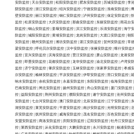
安防监控
|
天台安防监控
|
松阳安防监控
|
肥东安防监控
|
历城安防监控
|
李
阴安防监控
|
浙江安防监控
|
绍兴安防监控
|
宁德安防监控
|
淮南安防监控
|
壁安防监控
|
丽江安防监控
|
铜仁安防监控
|
泸州安防监控
|
保定安防监控
|
监控
|
松原安防监控
|
大庆安防监控
|
那曲安防监控
|
东丽安防监控
|
雨花台
防监控
|
铜山安防监控
|
姜堰安防监控
|
滨江安防监控
|
乐清安防监控
|
海宁
防监控
|
城阳安防监控
|
黄埔安防监控
|
龙岗安防监控
|
大渡口安防监控
|
朝
安防监控
|
赣州安防监控
|
潍坊安防监控
|
湛江安防监控
|
贺州安防监控
|
常
梁安防监控
|
呼伦贝尔安防监控
|
汉中安防监控
|
张掖安防监控
|
喀什安防监
监控
|
宜兴安防监控
|
滨海安防监控
|
贾汪安防监控
|
萧山安防监控
|
龙港安
监控
|
即墨安防监控
|
花都安防监控
|
龙华安防监控
|
渝北安防监控
|
卢湾安
监控
|
济宁安防监控
|
肇庆安防监控
|
玉林安防监控
|
张家界安防监控
|
孝感
尔安防监控
|
榆林安防监控
|
平凉安防监控
|
伊犁安防监控
|
营口安防监控
|
响水安防监控
|
余杭安防监控
|
永嘉安防监控
|
东阳安防监控
|
临海安防监控
巴南安防监控
|
闸北安防监控
|
扬州安防监控
|
舟山安防监控
|
厦门安防监控
控
|
益阳安防监控
|
荆州安防监控
|
濮阳安防监控
|
遂宁安防监控
|
沧州安防
安防监控
|
七台河安防监控
|
澳门安防监控
|
北辰安防监控
|
江宁安防监控
|
湖安防监控
|
莱芜安防监控
|
平度安防监控
|
南沙安防监控
|
光明安防监控
|
庆安防监控
|
抚州安防监控
|
威海安防监控
|
茂名安防监控
|
百色安防监控
|
安盟安防监控
|
商洛安防监控
|
庆阳安防监控
|
辽阳安防监控
|
牡丹江安防监
控
|
莱西安防监控
|
从化安防监控
|
大鹏安防监控
|
永川安防监控
|
杨浦安防