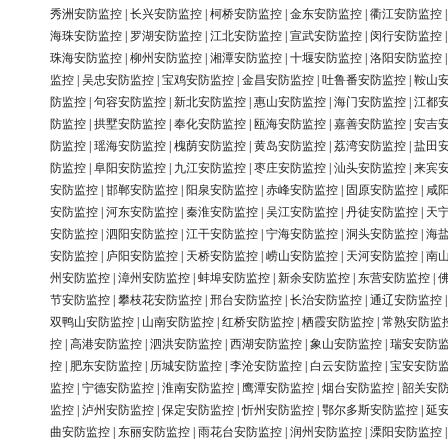
秀洲安防监控
|
长兴安防监控
|
柯桥安防监控
|
金东安防监控
|
衢江安防监控
海珠安防监控
|
罗湖安防监控
|
江北安防监控
|
宣武安防监控
|
闵行安防监控
珠海安防监控
|
柳州安防监控
|
湘潭安防监控
|
十堰安防监控
|
洛阳安防监控
监控
|
吴忠安防监控
|
宝鸡安防监控
|
金昌安防监控
|
吐鲁番安防监控
|
鞍山
防监控
|
句容安防监控
|
新北安防监控
|
惠山安防监控
|
海门安防监控
|
江都
防监控
|
拱墅安防监控
|
奉化安防监控
|
瓯海安防监控
|
嘉善安防监控
|
安吉
防监控
|
瑶海安防监控
|
槐荫安防监控
|
黄岛安防监控
|
荔湾安防监控
|
盐田
防监控
|
阜阳安防监控
|
九江安防监控
|
枣庄安防监控
|
汕头安防监控
|
来宾
安防监控
|
邯郸安防监控
|
阳泉安防监控
|
赤峰安防监控
|
固原安防监控
|
咸
安防监控
|
河东安防监控
|
秦淮安防监控
|
吴江安防监控
|
丹徒安防监控
|
天
安防监控
|
泗阳安防监控
|
江干安防监控
|
宁海安防监控
|
洞头安防监控
|
海
安防监控
|
庐阳安防监控
|
天桥安防监控
|
崂山安防监控
|
天河安防监控
|
南
州安防监控
|
漳州安防监控
|
蚌埠安防监控
|
新余安防监控
|
东营安防监控
|
节安防监控
|
攀枝花安防监控
|
邢台安防监控
|
长治安防监控
|
通辽安防监控
双鸭山安防监控
|
山南安防监控
|
红桥安防监控
|
栖霞安防监控
|
常熟安防监
控
|
高港安防监控
|
泗洪安防监控
|
西湖安防监控
|
象山安防监控
|
瑞安安防
控
|
肥东安防监控
|
历城安防监控
|
李沧安防监控
|
白云安防监控
|
宝安安防
监控
|
宁德安防监控
|
淮南安防监控
|
鹰潭安防监控
|
烟台安防监控
|
韶关安
监控
|
泸州安防监控
|
保定安防监控
|
忻州安防监控
|
鄂尔多斯安防监控
|
延
曲安防监控
|
东丽安防监控
|
雨花台安防监控
|
润州安防监控
|
溧阳安防监控