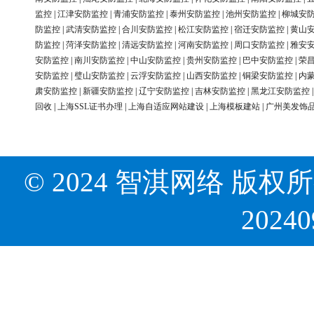
监控
|
江津安防监控
|
青浦安防监控
|
泰州安防监控
|
池州安防监控
|
柳城安
防监控
|
武清安防监控
|
合川安防监控
|
松江安防监控
|
宿迁安防监控
|
黄山
防监控
|
菏泽安防监控
|
清远安防监控
|
河南安防监控
|
周口安防监控
|
雅安
安防监控
|
南川安防监控
|
中山安防监控
|
贵州安防监控
|
巴中安防监控
|
荣
安防监控
|
璧山安防监控
|
云浮安防监控
|
山西安防监控
|
铜梁安防监控
|
内
肃安防监控
|
新疆安防监控
|
辽宁安防监控
|
吉林安防监控
|
黑龙江安防监控
回收
|
上海SSL证书办理
|
上海自适应网站建设
|
上海模板建站
|
广州美发饰
© 2024 智淇网络 版权所有 Al
2024