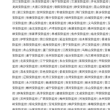
滨江安防监控
|
乐清安防监控
|
海宁安防监控
|
兰溪安防监控
|
开化安防监控
龙岗安防监控
|
大渡口安防监控
|
朝阳安防监控
|
静安安防监控
|
昆山安防监
控
|
湛江安防监控
|
贺州安防监控
|
常德安防监控
|
荆门安防监控
|
新乡安防
安防监控
|
张掖安防监控
|
喀什安防监控
|
锦州安防监控
|
白城安防监控
|
伊
汪安防监控
|
萧山安防监控
|
龙港安防监控
|
桐乡安防监控
|
义乌安防监控
|
华安防监控
|
渝北安防监控
|
卢湾安防监控
|
南通安防监控
|
衢州安防监控
|
林安防监控
|
张家界安防监控
|
孝感安防监控
|
焦作安防监控
|
临沧安防监控
监控
|
伊犁安防监控
|
营口安防监控
|
延边安防监控
|
佳木斯安防监控
|
香港
防监控
|
东阳安防监控
|
临海安防监控
|
景宁安防监控
|
庐江安防监控
|
济阳
防监控
|
舟山安防监控
|
厦门安防监控
|
江西安防监控
|
马鞍山安防监控
|
宜
安防监控
|
遂宁安防监控
|
沧州安防监控
|
临汾安防监控
|
乌兰察布安防监控
监控
|
北辰安防监控
|
江宁安防监控
|
东台安防监控
|
富阳安防监控
|
平阳安
监控
|
南沙安防监控
|
光明安防监控
|
北碚安防监控
|
虹口安防监控
|
盐城安
监控
|
茂名安防监控
|
百色安防监控
|
娄底安防监控
|
黄冈安防监控
|
许昌安
防监控
|
辽阳安防监控
|
牡丹江安防监控
|
台湾安防监控
|
蓟州安防监控
|
溧
安防监控
|
永川安防监控
|
杨浦安防监控
|
淮安安防监控
|
丽水安防监控
|
晋
安防监控
|
郴州安防监控
|
咸宁安防监控
|
漯河安防监控
|
乐山安防监控
|
衡
控
|
静海安防监控
|
高淳安防监控
|
建德安防监控
|
文成安防监控
|
平阴安防
监控
|
滨州安防监控
|
广西安防监控
|
梅州安防监控
|
河池安防监控
|
永州安
岭安防监控
|
绥化安防监控
|
宝坻安防监控
|
桐庐安防监控
|
泰顺安防监控
|
南安防监控
|
汕尾安防监控
|
北海安防监控
|
怀化安防监控
|
南阳安防监控
|