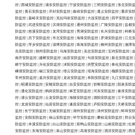
控
|
西城安防监控
|
浦东安防监控
|
宁波安防监控
|
三明安防监控
|
淮北安防
监控
|
黄石安防监控
|
开封安防监控
|
曲靖安防监控
|
遵义安防监控
|
重庆安
防监控
|
嘉峪关安防监控
|
克拉玛依安防监控
|
大连安防监控
|
四平安防监控
防监控
|
武进安防监控
|
滨湖安防监控
|
通州安防监控
|
广陵安防监控
|
盐都
防监控
|
慈溪安防监控
|
龙湾安防监控
|
秀洲安防监控
|
长兴安防监控
|
柯桥
防监控
|
历下安防监控
|
市北安防监控
|
海珠安防监控
|
罗湖安防监控
|
江北
防监控
|
萍乡安防监控
|
淄博安防监控
|
珠海安防监控
|
柳州安防监控
|
湘潭
岛安防监控
|
朔州安防监控
|
乌海安防监控
|
吴忠安防监控
|
宝鸡安防监控
|
南开安防监控
|
建邺安防监控
|
姑苏安防监控
|
句容安防监控
|
新北安防监控
睢宁安防监控
|
兴化安防监控
|
沭阳安防监控
|
拱墅安防监控
|
奉化安防监控
嵊泗安防监控
|
椒江安防监控
|
缙云安防监控
|
瑶海安防监控
|
槐荫安防监控
常州安防监控
|
嘉兴安防监控
|
龙岩安防监控
|
阜阳安防监控
|
九江安防监控
控
|
昭通安防监控
|
安顺安防监控
|
自贡安防监控
|
邯郸安防监控
|
阳泉安防
控
|
通化安防监控
|
鹤岗安防监控
|
林芝安防监控
|
河东安防监控
|
秦淮安防
控
|
灌云安防监控
|
云龙安防监控
|
海陵安防监控
|
泗阳安防监控
|
江干安防
控
|
龙游安防监控
|
仙居安防监控
|
遂昌安防监控
|
庐阳安防监控
|
天桥安防
监控
|
长宁安防监控
|
无锡安防监控
|
湖州安防监控
|
漳州安防监控
|
蚌埠安
监控
|
安阳安防监控
|
保山安防监控
|
毕节安防监控
|
攀枝花安防监控
|
邢台
防监控
|
本溪安防监控
|
白山安防监控
|
双鸭山安防监控
|
山南安防监控
|
红
安防监控
|
东海安防监控
|
泉山安防监控
|
高港安防监控
|
泗洪安防监控
|
西