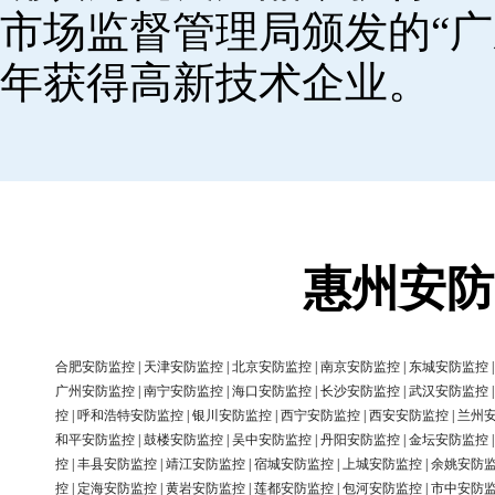
市场监督管理局颁发的“广
年获得高新技术企业。
惠州安防
合肥安防监控
|
天津安防监控
|
北京安防监控
|
南京安防监控
|
东城安防监控
广州安防监控
|
南宁安防监控
|
海口安防监控
|
长沙安防监控
|
武汉安防监控
控
|
呼和浩特安防监控
|
银川安防监控
|
西宁安防监控
|
西安安防监控
|
兰州
和平安防监控
|
鼓楼安防监控
|
吴中安防监控
|
丹阳安防监控
|
金坛安防监控
控
|
丰县安防监控
|
靖江安防监控
|
宿城安防监控
|
上城安防监控
|
余姚安防
控
|
定海安防监控
|
黄岩安防监控
|
莲都安防监控
|
包河安防监控
|
市中安防