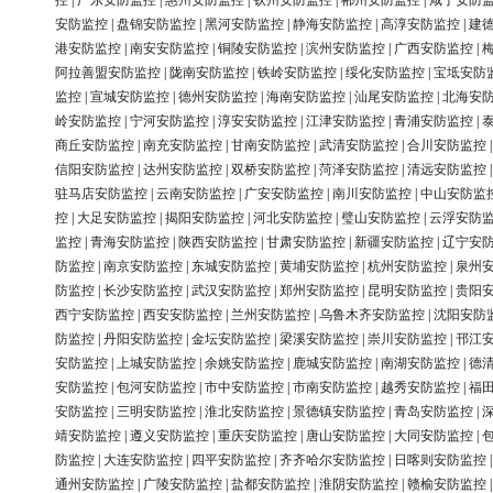
控
|
广东安防监控
|
惠州安防监控
|
钦州安防监控
|
郴州安防监控
|
咸宁安防
安防监控
|
盘锦安防监控
|
黑河安防监控
|
静海安防监控
|
高淳安防监控
|
建
港安防监控
|
南安安防监控
|
铜陵安防监控
|
滨州安防监控
|
广西安防监控
|
阿拉善盟安防监控
|
陇南安防监控
|
铁岭安防监控
|
绥化安防监控
|
宝坻安防
监控
|
宣城安防监控
|
德州安防监控
|
海南安防监控
|
汕尾安防监控
|
北海安
岭安防监控
|
宁河安防监控
|
淳安安防监控
|
江津安防监控
|
青浦安防监控
|
商丘安防监控
|
南充安防监控
|
甘南安防监控
|
武清安防监控
|
合川安防监控
信阳安防监控
|
达州安防监控
|
双桥安防监控
|
菏泽安防监控
|
清远安防监控
驻马店安防监控
|
云南安防监控
|
广安安防监控
|
南川安防监控
|
中山安防监
控
|
大足安防监控
|
揭阳安防监控
|
河北安防监控
|
璧山安防监控
|
云浮安防
监控
|
青海安防监控
|
陕西安防监控
|
甘肃安防监控
|
新疆安防监控
|
辽宁安
防监控
|
南京安防监控
|
东城安防监控
|
黄埔安防监控
|
杭州安防监控
|
泉州
防监控
|
长沙安防监控
|
武汉安防监控
|
郑州安防监控
|
昆明安防监控
|
贵阳
西宁安防监控
|
西安安防监控
|
兰州安防监控
|
乌鲁木齐安防监控
|
沈阳安防
防监控
|
丹阳安防监控
|
金坛安防监控
|
梁溪安防监控
|
崇川安防监控
|
邗江
安防监控
|
上城安防监控
|
余姚安防监控
|
鹿城安防监控
|
南湖安防监控
|
德
安防监控
|
包河安防监控
|
市中安防监控
|
市南安防监控
|
越秀安防监控
|
福
安防监控
|
三明安防监控
|
淮北安防监控
|
景德镇安防监控
|
青岛安防监控
|
靖安防监控
|
遵义安防监控
|
重庆安防监控
|
唐山安防监控
|
大同安防监控
|
防监控
|
大连安防监控
|
四平安防监控
|
齐齐哈尔安防监控
|
日喀则安防监控
通州安防监控
|
广陵安防监控
|
盐都安防监控
|
淮阴安防监控
|
赣榆安防监控