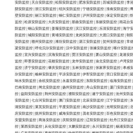
安防监控
|
天台安防监控
|
松阳安防监控
|
肥东安防监控
|
历城安防监控
|
李
阴安防监控
|
浙江安防监控
|
绍兴安防监控
|
宁德安防监控
|
淮南安防监控
|
壁安防监控
|
丽江安防监控
|
铜仁安防监控
|
泸州安防监控
|
保定安防监控
|
监控
|
松原安防监控
|
大庆安防监控
|
那曲安防监控
|
东丽安防监控
|
雨花台
防监控
|
铜山安防监控
|
姜堰安防监控
|
滨江安防监控
|
乐清安防监控
|
海宁
防监控
|
城阳安防监控
|
黄埔安防监控
|
龙岗安防监控
|
大渡口安防监控
|
朝
安防监控
|
赣州安防监控
|
潍坊安防监控
|
湛江安防监控
|
贺州安防监控
|
常
梁安防监控
|
呼伦贝尔安防监控
|
汉中安防监控
|
张掖安防监控
|
喀什安防监
监控
|
宜兴安防监控
|
滨海安防监控
|
贾汪安防监控
|
萧山安防监控
|
龙港安
监控
|
即墨安防监控
|
花都安防监控
|
龙华安防监控
|
渝北安防监控
|
卢湾安
监控
|
济宁安防监控
|
肇庆安防监控
|
玉林安防监控
|
张家界安防监控
|
孝感
尔安防监控
|
榆林安防监控
|
平凉安防监控
|
伊犁安防监控
|
营口安防监控
|
响水安防监控
|
余杭安防监控
|
永嘉安防监控
|
东阳安防监控
|
临海安防监控
巴南安防监控
|
闸北安防监控
|
扬州安防监控
|
舟山安防监控
|
厦门安防监控
控
|
益阳安防监控
|
荆州安防监控
|
濮阳安防监控
|
遂宁安防监控
|
沧州安防
安防监控
|
七台河安防监控
|
澳门安防监控
|
北辰安防监控
|
江宁安防监控
|
湖安防监控
|
莱芜安防监控
|
平度安防监控
|
南沙安防监控
|
光明安防监控
|
庆安防监控
|
抚州安防监控
|
威海安防监控
|
茂名安防监控
|
百色安防监控
|
安盟安防监控
|
商洛安防监控
|
庆阳安防监控
|
辽阳安防监控
|
牡丹江安防监
控
|
莱西安防监控
|
从化安防监控
|
大鹏安防监控
|
永川安防监控
|
杨浦安防