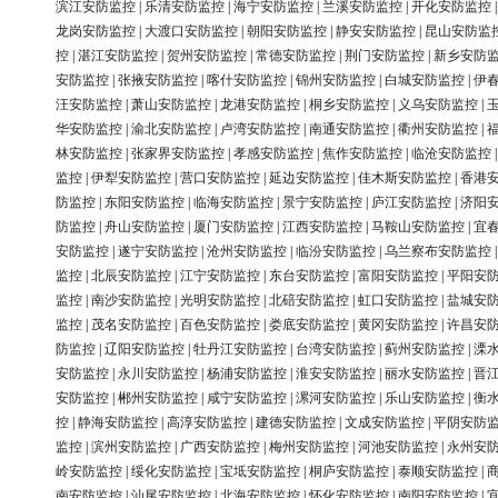
滨江安防监控
|
乐清安防监控
|
海宁安防监控
|
兰溪安防监控
|
开化安防监控
龙岗安防监控
|
大渡口安防监控
|
朝阳安防监控
|
静安安防监控
|
昆山安防监
控
|
湛江安防监控
|
贺州安防监控
|
常德安防监控
|
荆门安防监控
|
新乡安防
安防监控
|
张掖安防监控
|
喀什安防监控
|
锦州安防监控
|
白城安防监控
|
伊
汪安防监控
|
萧山安防监控
|
龙港安防监控
|
桐乡安防监控
|
义乌安防监控
|
华安防监控
|
渝北安防监控
|
卢湾安防监控
|
南通安防监控
|
衢州安防监控
|
林安防监控
|
张家界安防监控
|
孝感安防监控
|
焦作安防监控
|
临沧安防监控
监控
|
伊犁安防监控
|
营口安防监控
|
延边安防监控
|
佳木斯安防监控
|
香港
防监控
|
东阳安防监控
|
临海安防监控
|
景宁安防监控
|
庐江安防监控
|
济阳
防监控
|
舟山安防监控
|
厦门安防监控
|
江西安防监控
|
马鞍山安防监控
|
宜
安防监控
|
遂宁安防监控
|
沧州安防监控
|
临汾安防监控
|
乌兰察布安防监控
监控
|
北辰安防监控
|
江宁安防监控
|
东台安防监控
|
富阳安防监控
|
平阳安
监控
|
南沙安防监控
|
光明安防监控
|
北碚安防监控
|
虹口安防监控
|
盐城安
监控
|
茂名安防监控
|
百色安防监控
|
娄底安防监控
|
黄冈安防监控
|
许昌安
防监控
|
辽阳安防监控
|
牡丹江安防监控
|
台湾安防监控
|
蓟州安防监控
|
溧
安防监控
|
永川安防监控
|
杨浦安防监控
|
淮安安防监控
|
丽水安防监控
|
晋
安防监控
|
郴州安防监控
|
咸宁安防监控
|
漯河安防监控
|
乐山安防监控
|
衡
控
|
静海安防监控
|
高淳安防监控
|
建德安防监控
|
文成安防监控
|
平阴安防
监控
|
滨州安防监控
|
广西安防监控
|
梅州安防监控
|
河池安防监控
|
永州安
岭安防监控
|
绥化安防监控
|
宝坻安防监控
|
桐庐安防监控
|
泰顺安防监控
|
南安防监控
|
汕尾安防监控
|
北海安防监控
|
怀化安防监控
|
南阳安防监控
|