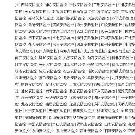
控
|
西城安防监控
|
浦东安防监控
|
宁波安防监控
|
三明安防监控
|
淮北安防
监控
|
黄石安防监控
|
开封安防监控
|
曲靖安防监控
|
遵义安防监控
|
重庆安
防监控
|
嘉峪关安防监控
|
克拉玛依安防监控
|
大连安防监控
|
四平安防监控
防监控
|
武进安防监控
|
滨湖安防监控
|
通州安防监控
|
广陵安防监控
|
盐都
防监控
|
慈溪安防监控
|
龙湾安防监控
|
秀洲安防监控
|
长兴安防监控
|
柯桥
防监控
|
历下安防监控
|
市北安防监控
|
海珠安防监控
|
罗湖安防监控
|
江北
防监控
|
萍乡安防监控
|
淄博安防监控
|
珠海安防监控
|
柳州安防监控
|
湘潭
岛安防监控
|
朔州安防监控
|
乌海安防监控
|
吴忠安防监控
|
宝鸡安防监控
|
南开安防监控
|
建邺安防监控
|
姑苏安防监控
|
句容安防监控
|
新北安防监控
睢宁安防监控
|
兴化安防监控
|
沭阳安防监控
|
拱墅安防监控
|
奉化安防监控
嵊泗安防监控
|
椒江安防监控
|
缙云安防监控
|
瑶海安防监控
|
槐荫安防监控
常州安防监控
|
嘉兴安防监控
|
龙岩安防监控
|
阜阳安防监控
|
九江安防监控
控
|
昭通安防监控
|
安顺安防监控
|
自贡安防监控
|
邯郸安防监控
|
阳泉安防
控
|
通化安防监控
|
鹤岗安防监控
|
林芝安防监控
|
河东安防监控
|
秦淮安防
控
|
灌云安防监控
|
云龙安防监控
|
海陵安防监控
|
泗阳安防监控
|
江干安防
控
|
龙游安防监控
|
仙居安防监控
|
遂昌安防监控
|
庐阳安防监控
|
天桥安防
监控
|
长宁安防监控
|
无锡安防监控
|
湖州安防监控
|
漳州安防监控
|
蚌埠安
监控
|
安阳安防监控
|
保山安防监控
|
毕节安防监控
|
攀枝花安防监控
|
邢台
防监控
|
本溪安防监控
|
白山安防监控
|
双鸭山安防监控
|
山南安防监控
|
红
安防监控
|
东海安防监控
|
泉山安防监控
|
高港安防监控
|
泗洪安防监控
|
西