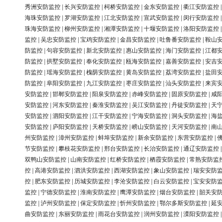
秀洲安防监控
|
长兴安防监控
|
柯桥安防监控
|
金东安防监控
|
衢江安防监控
海珠安防监控
|
罗湖安防监控
|
江北安防监控
|
宣武安防监控
|
闵行安防监控
珠海安防监控
|
柳州安防监控
|
湘潭安防监控
|
十堰安防监控
|
洛阳安防监控
监控
|
吴忠安防监控
|
宝鸡安防监控
|
金昌安防监控
|
吐鲁番安防监控
|
鞍山
防监控
|
句容安防监控
|
新北安防监控
|
惠山安防监控
|
海门安防监控
|
江都
防监控
|
拱墅安防监控
|
奉化安防监控
|
瓯海安防监控
|
嘉善安防监控
|
安吉
防监控
|
瑶海安防监控
|
槐荫安防监控
|
黄岛安防监控
|
荔湾安防监控
|
盐田
防监控
|
阜阳安防监控
|
九江安防监控
|
枣庄安防监控
|
汕头安防监控
|
来宾
安防监控
|
邯郸安防监控
|
阳泉安防监控
|
赤峰安防监控
|
固原安防监控
|
咸
安防监控
|
河东安防监控
|
秦淮安防监控
|
吴江安防监控
|
丹徒安防监控
|
天
安防监控
|
泗阳安防监控
|
江干安防监控
|
宁海安防监控
|
洞头安防监控
|
海
安防监控
|
庐阳安防监控
|
天桥安防监控
|
崂山安防监控
|
天河安防监控
|
南
州安防监控
|
漳州安防监控
|
蚌埠安防监控
|
新余安防监控
|
东营安防监控
|
节安防监控
|
攀枝花安防监控
|
邢台安防监控
|
长治安防监控
|
通辽安防监控
双鸭山安防监控
|
山南安防监控
|
红桥安防监控
|
栖霞安防监控
|
常熟安防监
控
|
高港安防监控
|
泗洪安防监控
|
西湖安防监控
|
象山安防监控
|
瑞安安防
控
|
肥东安防监控
|
历城安防监控
|
李沧安防监控
|
白云安防监控
|
宝安安防
监控
|
宁德安防监控
|
淮南安防监控
|
鹰潭安防监控
|
烟台安防监控
|
韶关安
监控
|
泸州安防监控
|
保定安防监控
|
忻州安防监控
|
鄂尔多斯安防监控
|
延
曲安防监控
|
东丽安防监控
|
雨花台安防监控
|
润州安防监控
|
溧阳安防监控