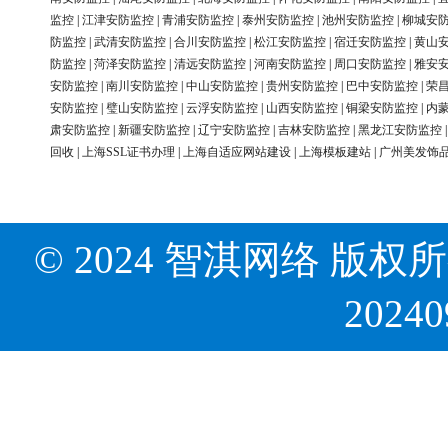
监控
|
江津安防监控
|
青浦安防监控
|
泰州安防监控
|
池州安防监控
|
柳城安
防监控
|
武清安防监控
|
合川安防监控
|
松江安防监控
|
宿迁安防监控
|
黄山
防监控
|
菏泽安防监控
|
清远安防监控
|
河南安防监控
|
周口安防监控
|
雅安
安防监控
|
南川安防监控
|
中山安防监控
|
贵州安防监控
|
巴中安防监控
|
荣
安防监控
|
璧山安防监控
|
云浮安防监控
|
山西安防监控
|
铜梁安防监控
|
内
肃安防监控
|
新疆安防监控
|
辽宁安防监控
|
吉林安防监控
|
黑龙江安防监控
回收
|
上海SSL证书办理
|
上海自适应网站建设
|
上海模板建站
|
广州美发饰
© 2024 智淇网络 版权所有 Al
2024