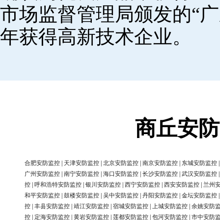
市场监督管理局颁发的“广
年获得高新技术企业。
商丘安防
合肥安防监控
|
天津安防监控
|
北京安防监控
|
南京安防监控
|
东城安防监控
广州安防监控
|
南宁安防监控
|
海口安防监控
|
长沙安防监控
|
武汉安防监控
控
|
呼和浩特安防监控
|
银川安防监控
|
西宁安防监控
|
西安安防监控
|
兰州
和平安防监控
|
鼓楼安防监控
|
吴中安防监控
|
丹阳安防监控
|
金坛安防监控
控
|
丰县安防监控
|
靖江安防监控
|
宿城安防监控
|
上城安防监控
|
余姚安防
控
|
定海安防监控
|
黄岩安防监控
|
莲都安防监控
|
包河安防监控
|
市中安防